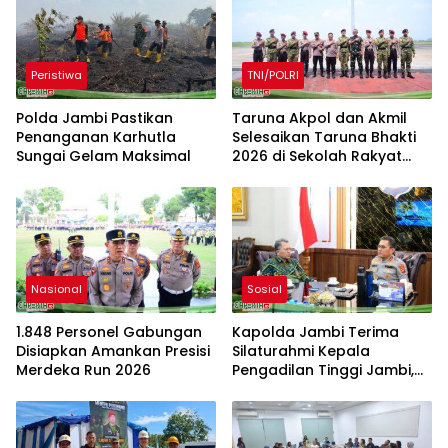
Peristiwa
TNI/POLRI
Polda Jambi Pastikan
Taruna Akpol dan Akmil
Penanganan Karhutla
Selesaikan Taruna Bhakti
Sungai Gelam Maksimal
2026 di Sekolah Rakyat
Jambi, Kegiatan
Berlangsung Aman dan
Lancar
Nasional
Sosial
1.848 Personel Gabungan
Kapolda Jambi Terima
Disiapkan Amankan Presisi
Silaturahmi Kepala
Merdeka Run 2026
Pengadilan Tinggi Jambi,
Perkuat Sinergi Antar
Lembaga Penegak Hukum