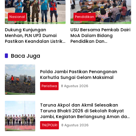
Nasional
Pendidikan
Dukung Kunjungan
USU Bersama Pemkab Dairi
Menhan, PLN UP3 Dumai
MoA Dalam Bidang
Pastikan Keandalan Listrik
Pendidikan Dan
di Duri
Sustainable Development
Goals (SDGs)
Baca Juga
Polda Jambi Pastikan Penanganan
Karhutla Sungai Gelam Maksimal
Peristiwa
8 Agustus 2026
Taruna Akpol dan Akmil Selesaikan
Taruna Bhakti 2026 di Sekolah Rakyat
Jambi, Kegiatan Berlangsung Aman dan
Lancar
TNI/POLRI
8 Agustus 2026