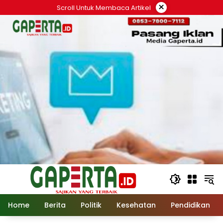
Langsung
×
Scroll Untuk Membaca Artikel
ke
konten
Home
Berita
Politik
Kesehatan
Pendidikan