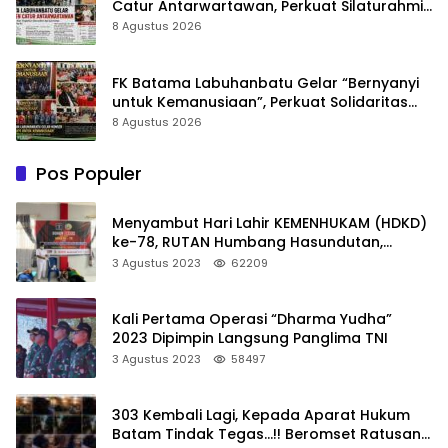
Catur Antarwartawan, Perkuat Silaturahmi
dan Sportivitas
8 Agustus 2026
FK Batama Labuhanbatu Gelar “Bernyanyi
untuk Kemanusiaan”, Perkuat Solidaritas
dan Kepedulian Sosial
8 Agustus 2026
Pos Populer
Menyambut Hari Lahir KEMENHUKAM (HDKD)
ke-78, RUTAN Humbang Hasundutan,
Kanwil KEMENKUMHAM SUMUT Gelar
3 Agustus 2023
62209
Kegiatan Donor Darah
Kali Pertama Operasi “Dharma Yudha”
2023 Dipimpin Langsung Panglima TNI
3 Agustus 2023
58497
303 Kembali Lagi, Kepada Aparat Hukum
Batam Tindak Tegas…!! Beromset Ratusan