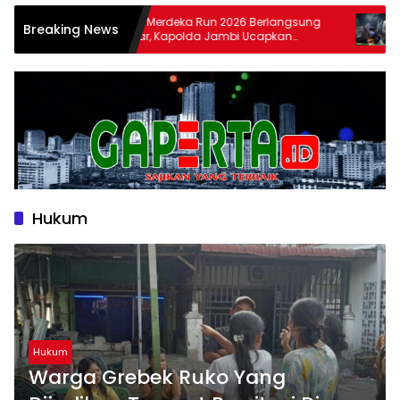
esisi Merdeka Run 2026 Berlangsung
Kodaeral I Belawan Mel
Breaking News
ancar, Kapolda Jambi Ucapkan
Oprasi Ditempat Hibur
erimakasih dan Apresiasi Dukungan
Kabupaten Langkat Dan
asyarakat
Hukum
Hukum
Warga Grebek Ruko Yang