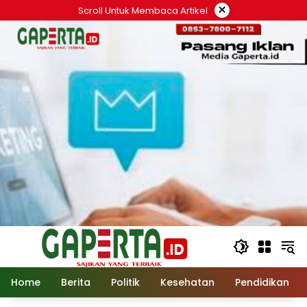
Langsung
×
Scroll Untuk Membaca Artikel
ke
konten
Home
Berita
Politik
Kesehatan
Pendidikan