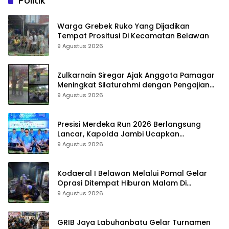
Politik
Akan Tempuh Jalur Dewan
Pers
Warga Grebek Ruko Yang Dijadikan
Tempat Prositusi Di Kecamatan Belawan
9 Agustus 2026
Zulkarnain Siregar Ajak Anggota Pamagar
Meningkat Silaturahmi dengan Pengajian
Bulanan Pamagar Agar Terjalin Ukhuwah
9 Agustus 2026
Islami
Presisi Merdeka Run 2026 Berlangsung
Lancar, Kapolda Jambi Ucapkan
Terimakasih dan Apresiasi Dukungan
9 Agustus 2026
Masyarakat
Kodaeral I Belawan Melalui Pomal Gelar
Oprasi Ditempat Hiburan Malam Di
Kabupaten Langkat Dan Binjai
9 Agustus 2026
GRIB Jaya Labuhanbatu Gelar Turnamen