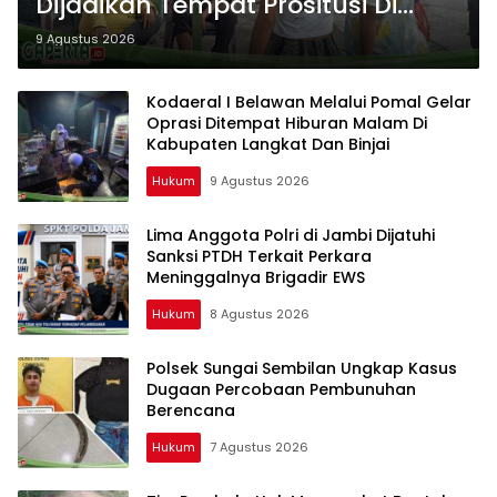
Dijadikan Tempat Prositusi Di
Kecamatan Belawan
9 Agustus 2026
Kodaeral I Belawan Melalui Pomal Gelar
Oprasi Ditempat Hiburan Malam Di
Kabupaten Langkat Dan Binjai
Hukum
9 Agustus 2026
Lima Anggota Polri di Jambi Dijatuhi
Sanksi PTDH Terkait Perkara
Meninggalnya Brigadir EWS
Hukum
8 Agustus 2026
Polsek Sungai Sembilan Ungkap Kasus
Dugaan Percobaan Pembunuhan
Berencana
Hukum
7 Agustus 2026