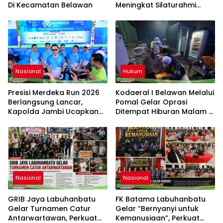
Di Kecamatan Belawan
Meningkat Silaturahmi
dengan Pengajian Bulanan
Pamagar Agar Terjalin
Ukhuwah Islami
Nasional
Hukum
Presisi Merdeka Run 2026
Kodaeral I Belawan Melalui
Berlangsung Lancar,
Pomal Gelar Oprasi
Kapolda Jambi Ucapkan
Ditempat Hiburan Malam Di
Terimakasih dan Apresiasi
Kabupaten Langkat Dan
Dukungan Masyarakat
Binjai
Nasional
Nasional
GRIB Jaya Labuhanbatu
FK Batama Labuhanbatu
Gelar Turnamen Catur
Gelar “Bernyanyi untuk
Antarwartawan, Perkuat
Kemanusiaan”, Perkuat