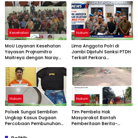
Binjai
Kesehatan
Hukum
MoU Layanan Kesehatan
Lima Anggota Polri di
Yayasan Prajnamitra
Jambi Dijatuhi Sanksi PTDH
Maitreya dengan Naray
Terkait Perkara
Hospital Dumai
Meninggalnya Brigadir EWS
Hukum
Hukum
Polsek Sungai Sembilan
Tim Pembela Hak
Ungkap Kasus Dugaan
Masyarakat Bantah
Percobaan Pembunuhan
Pemberitaan Berita-
Berencana
Aktual.com, Nilai Narasi
Tidak Sesuai Fakta dan