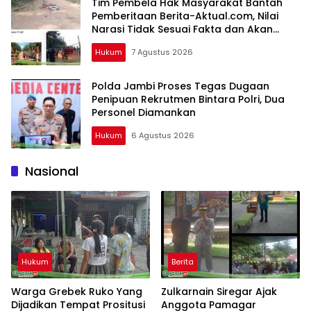
Tim Pembela Hak Masyarakat Bantah
Pemberitaan Berita-Aktual.com, Nilai
Narasi Tidak Sesuai Fakta dan Akan
Tempuh Jalur Dewan Pers
Hukum
7 Agustus 2026
Polda Jambi Proses Tegas Dugaan
Penipuan Rekrutmen Bintara Polri, Dua
Personel Diamankan
Hukum
6 Agustus 2026
Nasional
Hukum
Berita
Warga Grebek Ruko Yang
Zulkarnain Siregar Ajak
Dijadikan Tempat Prositusi
Anggota Pamagar