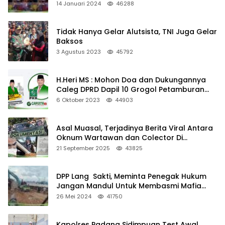
Juta Per-Hari
14 Januari 2024
46288
Tidak Hanya Gelar Alutsista, TNI Juga Gelar
Baksos
3 Agustus 2023
45792
H.Heri MS : Mohon Doa dan Dukungannya
Caleg DPRD Dapil 10 Grogol Petamburan
Jakarta Barat
6 Oktober 2023
44903
Asal Muasal, Terjadinya Berita Viral Antara
Oknum Wartawan dan Colector Di
Rantauprapat
21 September 2025
43825
DPP Lang Sakti, Meminta Penegak Hukum
Jangan Mandul Untuk Membasmi Mafia
Pasir Yang Belum Ada Keputusan Motorium
26 Mei 2024
41750
Dari Gubernur Kepri.
Kapolres Padang Sidimpuan Test Awal