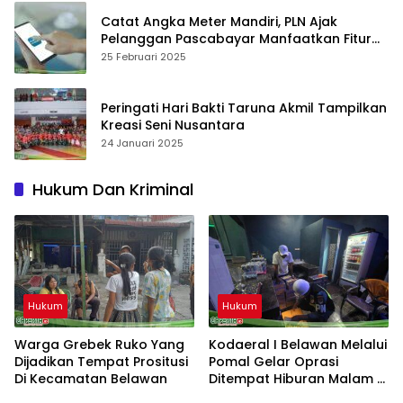
Catat Angka Meter Mandiri, PLN Ajak
Pelanggan Pascabayar Manfaatkan Fitur
Swacam di Aplikasi PLN Mobile
25 Februari 2025
Peringati Hari Bakti Taruna Akmil Tampilkan
Kreasi Seni Nusantara
24 Januari 2025
Hukum Dan Kriminal
Hukum
Hukum
Warga Grebek Ruko Yang
Kodaeral I Belawan Melalui
Dijadikan Tempat Prositusi
Pomal Gelar Oprasi
Di Kecamatan Belawan
Ditempat Hiburan Malam Di
Kabupaten Langkat Dan