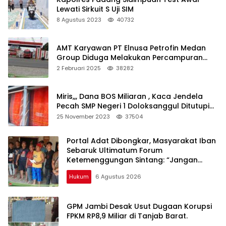
Lewati Sirkuit S Uji SIM
8 Agustus 2023
40732
AMT Karyawan PT Elnusa Petrofin Medan
Group Diduga Melakukan Percampuran
BBM Subsidi Milik Retail PT Pertamina Patra
2 Februari 2025
38282
Niaga
Miris,,, Dana BOS Miliaran , Kaca Jendela
Pecah SMP Negeri 1 Doloksanggul Ditutupi
Dengan Ulos
25 November 2023
37504
Portal Adat Dibongkar, Masyarakat Iban
Sebaruk Ultimatum Forum
Ketemenggungan Sintang: “Jangan
Biarkan Hukum Adat Dilecehkan”
Hukum
6 Agustus 2026
GPM Jambi Desak Usut Dugaan Korupsi
FPKM RP8,9 Miliar di Tanjab Barat.