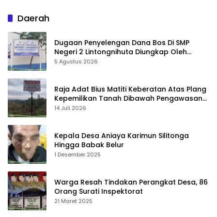
Silaturahmi dan Sportivitas
Solidaritas dan Kepedulian
Sosial
Daerah
Dugaan Penyelengan Dana Bos Di SMP
Negeri 2 Lintongnihuta Diungkap Oleh
Pemerhati Pendidikan
5 Agustus 2026
Raja Adat Bius Matiti Keberatan Atas Plang
Kepemilikan Tanah Dibawah Pengawasan
Kantor Hukum Poltak Silitonga
14 Juli 2026
Kepala Desa Aniaya Karimun Silitonga
Hingga Babak Belur
1 Desember 2025
Warga Resah Tindakan Perangkat Desa, 86
Orang Surati Inspektorat
21 Maret 2025