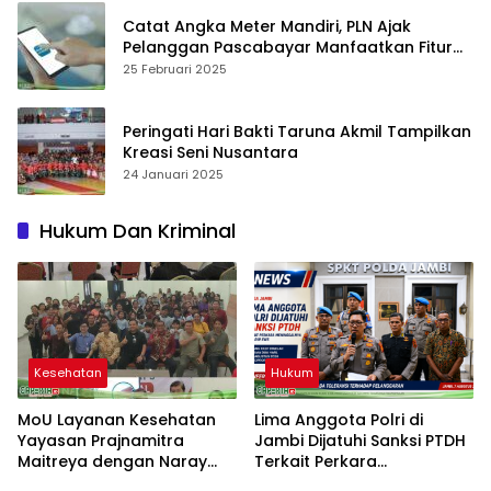
Catat Angka Meter Mandiri, PLN Ajak
Pelanggan Pascabayar Manfaatkan Fitur
Swacam di Aplikasi PLN Mobile
25 Februari 2025
Peringati Hari Bakti Taruna Akmil Tampilkan
Kreasi Seni Nusantara
24 Januari 2025
Hukum Dan Kriminal
Kesehatan
Hukum
MoU Layanan Kesehatan
Lima Anggota Polri di
Yayasan Prajnamitra
Jambi Dijatuhi Sanksi PTDH
Maitreya dengan Naray
Terkait Perkara
Hospital Dumai
Meninggalnya Brigadir EWS