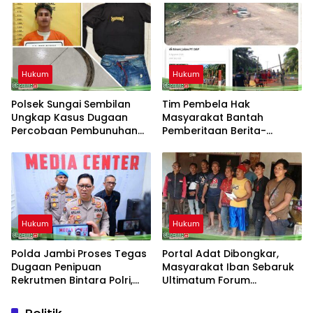
Hukum
Hukum
Polsek Sungai Sembilan
Tim Pembela Hak
Ungkap Kasus Dugaan
Masyarakat Bantah
Percobaan Pembunuhan
Pemberitaan Berita-
Berencana
Aktual.com, Nilai Narasi
Tidak Sesuai Fakta dan
Akan Tempuh Jalur Dewan
Pers
Hukum
Hukum
Polda Jambi Proses Tegas
Portal Adat Dibongkar,
Dugaan Penipuan
Masyarakat Iban Sebaruk
Rekrutmen Bintara Polri,
Ultimatum Forum
Dua Personel Diamankan
Ketemenggungan Sintang:
“Jangan Biarkan Hukum