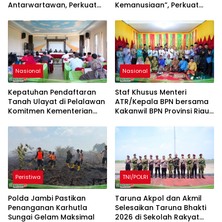
Antarwartawan, Perkuat
Kemanusiaan”, Perkuat
Silaturahmi dan Sportivitas
Solidaritas dan Kepedulian
Sosial
Nasional
Nasional
Kepatuhan Pendaftaran
Staf Khusus Menteri
Tanah Ulayat di Pelalawan
ATR/Kepala BPN bersama
Komitmen Kementerian
Kakanwil BPN Provinsi Riau
ATR/BPN
Monitoring Kepatuhan
Pendaftaran Tanah Ulayat
Peristiwa
TNI/POLRI
Polda Jambi Pastikan
Taruna Akpol dan Akmil
Penanganan Karhutla
Selesaikan Taruna Bhakti
Sungai Gelam Maksimal
2026 di Sekolah Rakyat