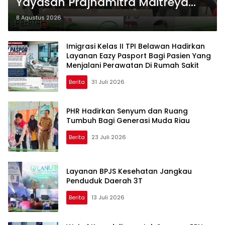
Yayasan Prajnamitra Maitreya
dengan Naray Hospital Dumai
8 Agustus 2026
Imigrasi Kelas II TPI Belawan Hadirkan
Layanan Eazy Pasport Bagi Pasien Yang
Menjalani Perawatan Di Rumah Sakit
Berita
31 Juli 2026
PHR Hadirkan Senyum dan Ruang
Tumbuh Bagi Generasi Muda Riau
Berita
23 Juli 2026
Layanan BPJS Kesehatan Jangkau
Penduduk Daerah 3T
Berita
13 Juli 2026