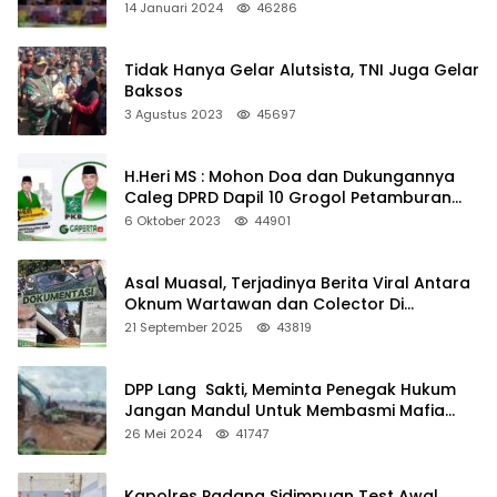
Juta Per-Hari
14 Januari 2024
46286
Tidak Hanya Gelar Alutsista, TNI Juga Gelar
Baksos
3 Agustus 2023
45697
H.Heri MS : Mohon Doa dan Dukungannya
Caleg DPRD Dapil 10 Grogol Petamburan
Jakarta Barat
6 Oktober 2023
44901
Asal Muasal, Terjadinya Berita Viral Antara
Oknum Wartawan dan Colector Di
Rantauprapat
21 September 2025
43819
DPP Lang Sakti, Meminta Penegak Hukum
Jangan Mandul Untuk Membasmi Mafia
Pasir Yang Belum Ada Keputusan Motorium
26 Mei 2024
41747
Dari Gubernur Kepri.
Kapolres Padang Sidimpuan Test Awal