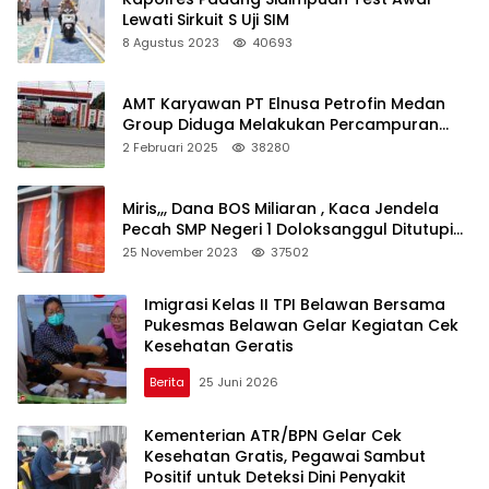
Lewati Sirkuit S Uji SIM
8 Agustus 2023
40693
AMT Karyawan PT Elnusa Petrofin Medan
Group Diduga Melakukan Percampuran
BBM Subsidi Milik Retail PT Pertamina Patra
2 Februari 2025
38280
Niaga
Miris,,, Dana BOS Miliaran , Kaca Jendela
Pecah SMP Negeri 1 Doloksanggul Ditutupi
Dengan Ulos
25 November 2023
37502
Imigrasi Kelas II TPI Belawan Bersama
Pukesmas Belawan Gelar Kegiatan Cek
Kesehatan Geratis
Berita
25 Juni 2026
Kementerian ATR/BPN Gelar Cek
Kesehatan Gratis, Pegawai Sambut
Positif untuk Deteksi Dini Penyakit