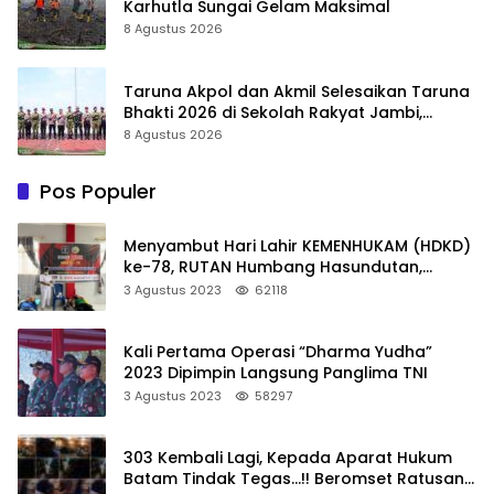
Karhutla Sungai Gelam Maksimal
8 Agustus 2026
Taruna Akpol dan Akmil Selesaikan Taruna
Bhakti 2026 di Sekolah Rakyat Jambi,
Kegiatan Berlangsung Aman dan Lancar
8 Agustus 2026
Pos Populer
Menyambut Hari Lahir KEMENHUKAM (HDKD)
ke-78, RUTAN Humbang Hasundutan,
Kanwil KEMENKUMHAM SUMUT Gelar
3 Agustus 2023
62118
Kegiatan Donor Darah
Kali Pertama Operasi “Dharma Yudha”
2023 Dipimpin Langsung Panglima TNI
3 Agustus 2023
58297
303 Kembali Lagi, Kepada Aparat Hukum
Batam Tindak Tegas…!! Beromset Ratusan