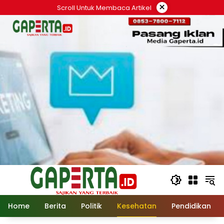
Langsung
×
Scroll Untuk Membaca Artikel
ke
konten
Home
Berita
Politik
Kesehatan
Pendidikan