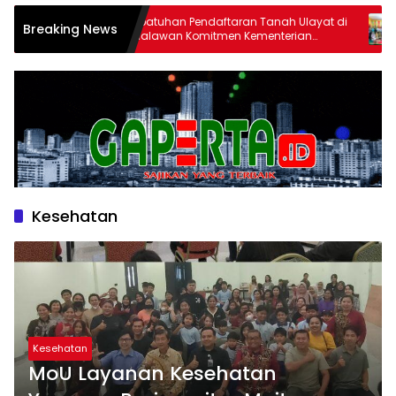
Kepatuhan Pendaftaran Tanah Ulayat di
Staf Khusus 
Breaking News
Pelalawan Komitmen Kementerian
bersama Kaka
ATR/BPN
Monitoring 
Tanah Ulaya
Kesehatan
Kesehatan
MoU Layanan Kesehatan