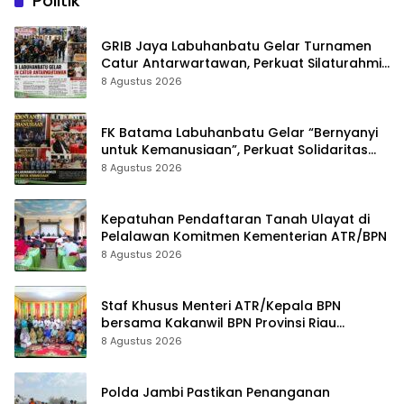
Politik
Adat Dilecehkan”
GRIB Jaya Labuhanbatu Gelar Turnamen
Catur Antarwartawan, Perkuat Silaturahmi
dan Sportivitas
8 Agustus 2026
FK Batama Labuhanbatu Gelar “Bernyanyi
untuk Kemanusiaan”, Perkuat Solidaritas
dan Kepedulian Sosial
8 Agustus 2026
Kepatuhan Pendaftaran Tanah Ulayat di
Pelalawan Komitmen Kementerian ATR/BPN
8 Agustus 2026
Staf Khusus Menteri ATR/Kepala BPN
bersama Kakanwil BPN Provinsi Riau
Monitoring Kepatuhan Pendaftaran Tanah
8 Agustus 2026
Ulayat
Polda Jambi Pastikan Penanganan