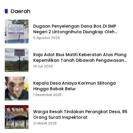
Jambi, Kegiatan
Berlangsung Aman dan
Daerah
Lancar
Dugaan Penyelengan Dana Bos Di SMP
Negeri 2 Lintongnihuta Diungkap Oleh
Pemerhati Pendidikan
5 Agustus 2026
Raja Adat Bius Matiti Keberatan Atas Plang
Kepemilikan Tanah Dibawah Pengawasan
Kantor Hukum Poltak Silitonga
14 Juli 2026
Kepala Desa Aniaya Karimun Silitonga
Hingga Babak Belur
1 Desember 2025
Warga Resah Tindakan Perangkat Desa, 86
Orang Surati Inspektorat
21 Maret 2025