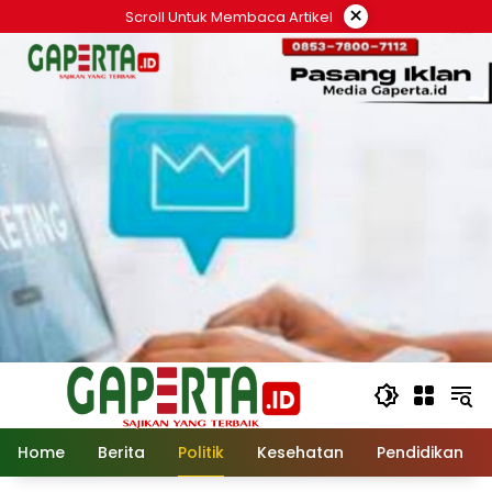
Langsung
×
Scroll Untuk Membaca Artikel
ke
konten
Home
Berita
Politik
Kesehatan
Pendidikan