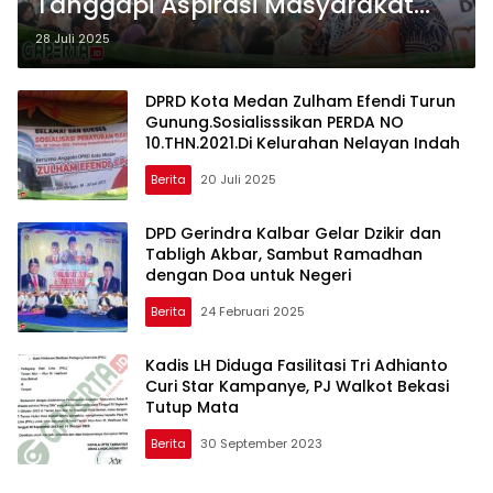
Tanggapi Aspirasi Masyarakat
Saat Gelar Reses Di Belawan
28 Juli 2025
DPRD Kota Medan Zulham Efendi Turun
Gunung.Sosialisssikan PERDA NO
10.THN.2021.Di Kelurahan Nelayan Indah
Berita
20 Juli 2025
DPD Gerindra Kalbar Gelar Dzikir dan
Tabligh Akbar, Sambut Ramadhan
dengan Doa untuk Negeri
Berita
24 Februari 2025
Kadis LH Diduga Fasilitasi Tri Adhianto
Curi Star Kampanye, PJ Walkot Bekasi
Tutup Mata
Berita
30 September 2023