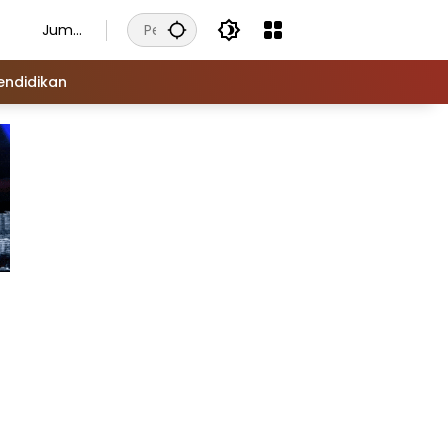
Juma
t, 7
Agust
endidikan
us
2026