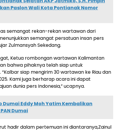
ontianak Selatan AKP Jatmiko, S.H. Pimpin
an Paslon Wali Kota Pontianak Nomor
tas semangat rekan-rekan wartawan dari
n menunjukkan semangat persatuan insan pers
ujar Zulmansyah Sekedang.
angat, Ketua rombongan wartawan Kalimantan
n bahwa pihaknya telah siap untuk
. “Kalbar siap mengirim 30 wartawan ke Riau dan
5. Kami juga berharap acara ini dapat
an dunia pers Indonesia,” ucapnya.
o Dumai Eddy Moh Yatim Kembalikan
D PAN Dumai
ut hadir dalam pertemuan ini diantaranya,Zainul