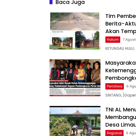
Baca Juga
Adat Dilecehkan”
Tim Pembe
Berita-Aktu
Akan Temp
Hukum
7 Agus
KETUNGAU HULU, 
Masyaraka
Ketemenggu
Pembongka
Peristiwa
6 Ag
SINTANG, [Gaper
TNI AL Men
Membangun
Desa Limau
Regional
6 Agu