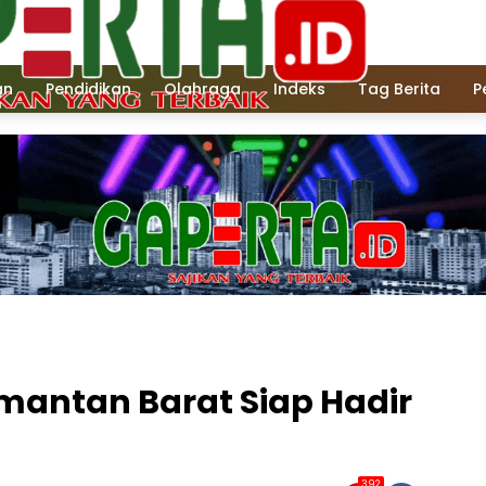
an
Pendidikan
Olahraga
Indeks
Tag Berita
P
mantan Barat Siap Hadir
392