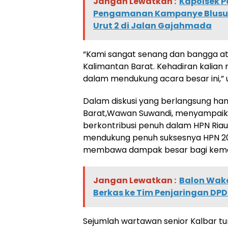
Jangan Lewatkan :
Kapolsek P
Pengamanan Kampanye Blusuk
Urut 2 di Jalan Gajahmada
“Kami sangat senang dan bangga a
Kalimantan Barat. Kehadiran kalia
dalam mendukung acara besar ini,” 
Dalam diskusi yang berlangsung h
Barat,Wawan Suwandi, menyampaika
berkontribusi penuh dalam HPN Riau
mendukung penuh suksesnya HPN 202
membawa dampak besar bagi kemaju
Jangan Lewatkan :
Balon Wak
Berkas ke Tim Penjaringan DP
Sejumlah wartawan senior Kalbar tur