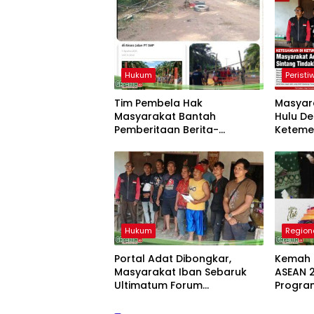
Hukum
Peristi
Tim Pembela Hak
Masyar
Masyarakat Bantah
Hulu D
Pemberitaan Berita-
Keteme
Aktual.com, Nilai Narasi
Tindakl
Tidak Sesuai Fakta dan Akan
Pembon
Tempuh Jalur Dewan Pers
Hukum
Region
Portal Adat Dibongkar,
Kemah 
Masyarakat Iban Sebaruk
ASEAN 
Ultimatum Forum
Progra
Ketemenggungan Sintang:
“Jangan Biarkan Hukum