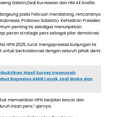
eng Sabirin,Dedi Kurniawan dan HM Ali Anafia.
erlangsung pada Februari mendatang, rencananya
k Indonesia, Prabowo Subianto. Kehadiran Presiden
um penting ini, sekaligus menunjukkan
p peran strategis pers sebagai pilar demokrasi.
ia HPN 2025, turut mengapresiasi kunjungan ini
 untuk berkolaborasi dengan seluruh pihak demi
buktikan :Hasil Survey Irwansyah
H Sebut Bapaslon AMIR Layak Jadi Wako dan
 untuk memastikan HPN berjalan lancar dan
ruh insan pers,” ujarnya.