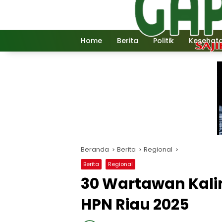
Langsung
ke
konten
Home
Berita
Politik
Kesehat
Beranda
Berita
Regional
Berita
Regional
30 Wartawan Kali
HPN Riau 2025