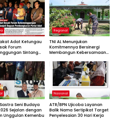
wa
Regional
akat Adat Ketungau
TNI AL Menunjukan
esak Forum
Komitmennya Bersinergi
nggungan Sintang
Membangun Kebersamaan
anjuti Dugaan
Bersama Masyarakat Desa
gkaran Portal Adat
Limau Manis
al
Nasional
Sastra Seni Budaya
ATR/BPN Ujicoba Layanan
2026 Sejalan dengan
Balik Nama Sertipikat Target
m Unggulan Kemenbu
Penyelesaian 30 Hari Kerja