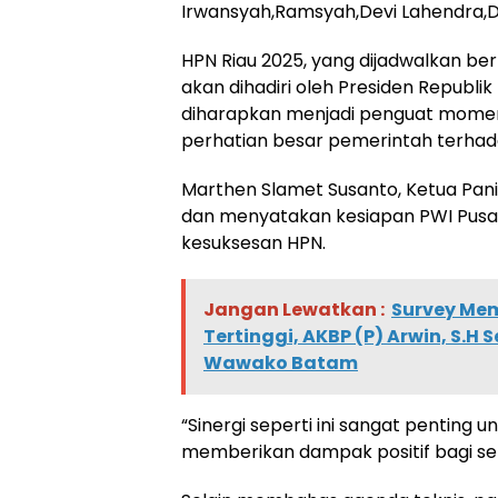
Irwansyah,Ramsyah,Devi Lahendra,Da
HPN Riau 2025, yang dijadwalkan b
akan dihadiri oleh Presiden Republi
diharapkan menjadi penguat moment
perhatian besar pemerintah terhada
Marthen Slamet Susanto, Ketua Panit
dan menyatakan kesiapan PWI Pusat
kesuksesan HPN.
Jangan Lewatkan :
Survey Mem
Tertinggi, AKBP (P) Arwin, S.
Wawako Batam
“Sinergi seperti ini sangat penting
memberikan dampak positif bagi selu