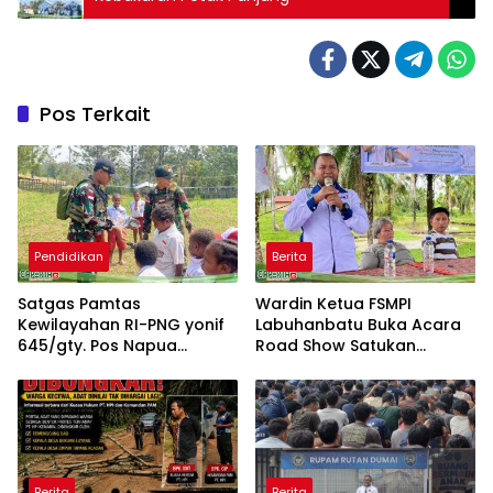
Pos Terkait
Pendidikan
Berita
Satgas Pamtas
Wardin Ketua FSMPI
Kewilayahan RI-PNG yonif
Labuhanbatu Buka Acara
645/gty. Pos Napua
Road Show Satukan
Laksanakan Giat Tenaga
Kekuatan Pekerja
Pendidik
Perkebunan Kawal UU
Ketenagakerjaan Baru
Berita
Berita