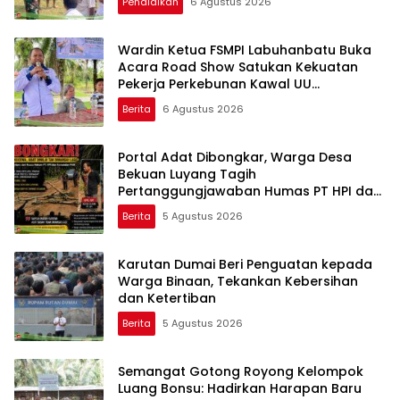
Pendidikan
6 Agustus 2026
Wardin Ketua FSMPI Labuhanbatu Buka
Acara Road Show Satukan Kekuatan
Pekerja Perkebunan Kawal UU
Ketenagakerjaan Baru
Berita
6 Agustus 2026
Portal Adat Dibongkar, Warga Desa
Bekuan Luyang Tagih
Pertanggungjawaban Humas PT HPI dan
Kepala Desa yang Diduga Terlibat
Berita
5 Agustus 2026
Karutan Dumai Beri Penguatan kepada
Warga Binaan, Tekankan Kebersihan
dan Ketertiban
Berita
5 Agustus 2026
Semangat Gotong Royong Kelompok
Luang Bonsu: Hadirkan Harapan Baru