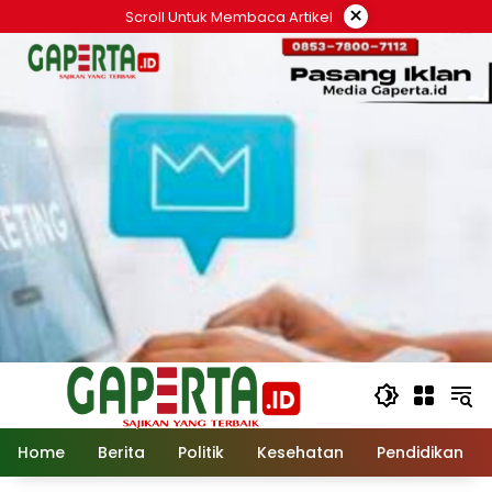
Langsung
×
Scroll Untuk Membaca Artikel
ke
konten
Home
Berita
Politik
Kesehatan
Pendidikan