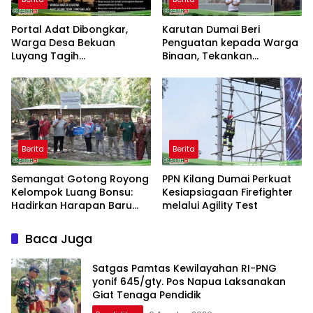
Portal Adat Dibongkar,
Karutan Dumai Beri
Warga Desa Bekuan
Penguatan kepada Warga
Luyang Tagih
Binaan, Tekankan
Pertanggungjawaban
Kebersihan dan Ketertiban
Humas PT HPI dan Kepala
Desa yang Diduga Terlibat
Berita
Berita
Semangat Gotong Royong
PPN Kilang Dumai Perkuat
Kelompok Luang Bonsu:
Kesiapsiagaan Firefighter
Hadirkan Harapan Baru
melalui Agility Test
dari Ternak Bebek Petelur
Baca Juga
Satgas Pamtas Kewilayahan RI-PNG
yonif 645/gty. Pos Napua Laksanakan
Giat Tenaga Pendidik