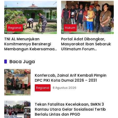
Tidak Sesuai Fakta dan
Dugaan Pembongkaran
Akan Tempuh Jalur Dewan
Portal Adat
Pers
Regional
Hukum
TNI AL Menunjukan
Portal Adat Dibongkar,
Komitmennya Bersinergi
Masyarakat Iban Sebaruk
Membangun Kebersamaan
Ultimatum Forum
Bersama Masyarakat Desa
Ketemenggungan Sintang:
Limau Manis
“Jangan Biarkan Hukum
Baca Juga
Adat Dilecehkan”
Konfercab, Zainal Arif Kembali Pimpin
DPC PIKI Kota Dumai 2026 – 2031
Regional
8 Agustus 2026
Tekan Fatalitas Kecelakaan, SMKN 3
Rantau Utara Gelar Sosialisasi Tertib
Berlalu Lintas dan PPGD