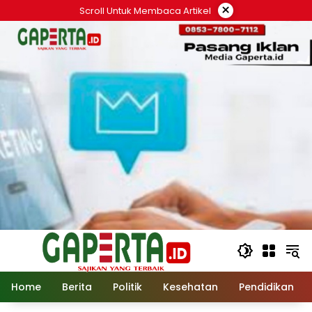
Langsung
×
Scroll Untuk Membaca Artikel
ke
konten
Home
Berita
Politik
Kesehatan
Pendidikan