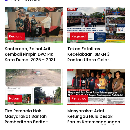
Regional
Regional
Konfercab, Zainal Arif
Tekan Fatalitas
Kembali Pimpin DPC PIKI
Kecelakaan, SMKN 3
Kota Dumai 2026 – 2031
Rantau Utara Gelar
Sosialisasi Tertib Berlalu
Lintas dan PPGD
Hukum
Peristiwa
Tim Pembela Hak
Masyarakat Adat
Masyarakat Bantah
Ketungau Hulu Desak
Pemberitaan Berita-
Forum Ketemenggungan
Aktual.com, Nilai Narasi
Sintang Tindaklanjuti