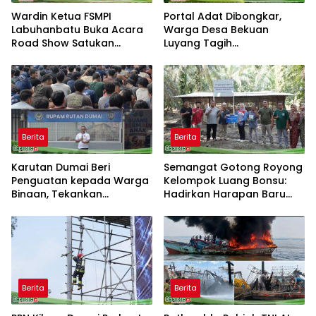
Wardin Ketua FSMPI
Portal Adat Dibongkar,
Labuhanbatu Buka Acara
Warga Desa Bekuan
Road Show Satukan
Luyang Tagih
Kekuatan Pekerja
Pertanggungjawaban
Perkebunan Kawal UU
Humas PT HPI dan Kepala
Ketenagakerjaan Baru
Desa yang Diduga Terlibat
Berita
Berita
Karutan Dumai Beri
Semangat Gotong Royong
Penguatan kepada Warga
Kelompok Luang Bonsu:
Binaan, Tekankan
Hadirkan Harapan Baru
Kebersihan dan Ketertiban
dari Ternak Bebek Petelur
Berita
Berita