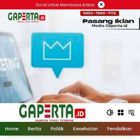
Langsung
×
Scroll Untuk Membaca Artikel
ke
konten
Home
Berita
Politik
Kesehatan
Pendidikan