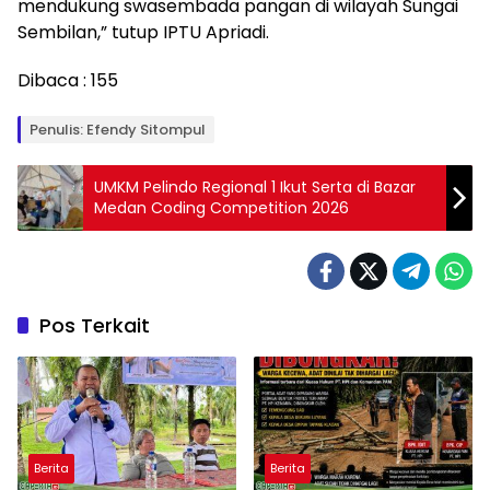
mendukung swasembada pangan di wilayah Sungai
Sembilan,” tutup IPTU Apriadi.
Dibaca :
155
Penulis: Efendy Sitompul
UMKM Pelindo Regional 1 Ikut Serta di Bazar
Medan Coding Competition 2026
Pos Terkait
Berita
Berita