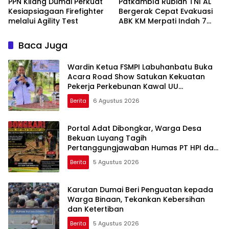
PPN Kilang Dumai Perkuat
Patkambla Rubiah TNI AL
Kesiapsiagaan Firefighter
Bergerak Cepat Evakuasi
melalui Agility Test
ABK KM Merpati Indah 7
Yang Terbakar Di Laut
Baca Juga
Wardin Ketua FSMPI Labuhanbatu Buka
Acara Road Show Satukan Kekuatan
Pekerja Perkebunan Kawal UU
Ketenagakerjaan Baru
Berita
6 Agustus 2026
Portal Adat Dibongkar, Warga Desa
Bekuan Luyang Tagih
Pertanggungjawaban Humas PT HPI dan
Kepala Desa yang Diduga Terlibat
Berita
5 Agustus 2026
Karutan Dumai Beri Penguatan kepada
Warga Binaan, Tekankan Kebersihan
dan Ketertiban
Berita
5 Agustus 2026