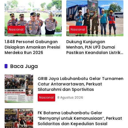
Pendaftaran Tanah Ulayat
Nasional
Nasional
1.848 Personel Gabungan
Dukung Kunjungan
Disiapkan Amankan Presisi
Menhan, PLN UP3 Dumai
Merdeka Run 2026
Pastikan Keandalan Listrik
di Duri
Baca Juga
GRIB Jaya Labuhanbatu Gelar Turnamen
Catur Antarwartawan, Perkuat
Silaturahmi dan Sportivitas
Nasional
8 Agustus 2026
FK Batama Labuhanbatu Gelar
“Bernyanyi untuk Kemanusiaan”, Perkuat
Solidaritas dan Kepedulian Sosial