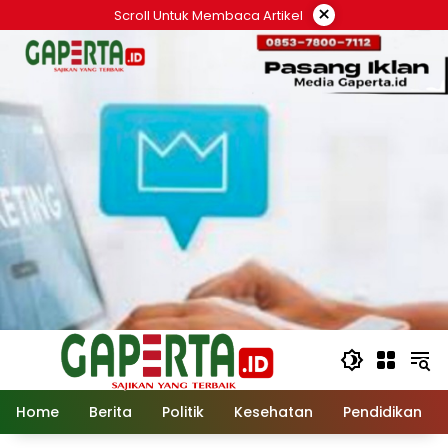
Langsung
×
Scroll Untuk Membaca Artikel
ke
konten
Home
Berita
Politik
Kesehatan
Pendidikan