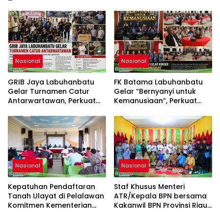
Nasional
Nasional
GRIB Jaya Labuhanbatu
FK Batama Labuhanbatu
Gelar Turnamen Catur
Gelar “Bernyanyi untuk
Antarwartawan, Perkuat
Kemanusiaan”, Perkuat
Silaturahmi dan Sportivitas
Solidaritas dan Kepedulian
Sosial
Nasional
Nasional
Kepatuhan Pendaftaran
Staf Khusus Menteri
Tanah Ulayat di Pelalawan
ATR/Kepala BPN bersama
Komitmen Kementerian
Kakanwil BPN Provinsi Riau
ATR/BPN
Monitoring Kepatuhan