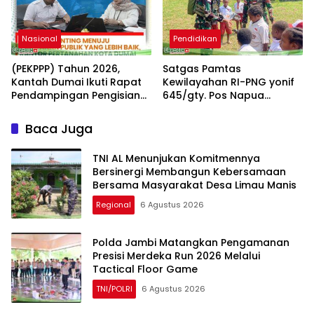
Nasional
Pendidikan
(PEKPPP) Tahun 2026,
Satgas Pamtas
Kantah Dumai Ikuti Rapat
Kewilayahan RI-PNG yonif
Pendampingan Pengisian
645/gty. Pos Napua
Formulir
Laksanakan Giat Tenaga
Pendidik
Baca Juga
TNI AL Menunjukan Komitmennya
Bersinergi Membangun Kebersamaan
Bersama Masyarakat Desa Limau Manis
Regional
6 Agustus 2026
Polda Jambi Matangkan Pengamanan
Presisi Merdeka Run 2026 Melalui
Tactical Floor Game
TNI/POLRI
6 Agustus 2026