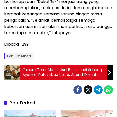
berharap reuni “Kekal ‘87” menjadi ajang yang
membahagiakan, melepas rindu, dan menghidupkan
kembali kenangan semasa taruna hingga masa
pengabdian. “Selamat bernostalgia, semoga
kebersamaan ini semakin memperkuat rasa bangga
terhadap almamater,” tutupnya.
Dibaca :
299
Penulis: Albert
Oknum Teror Media Usai Berita Judi Sabung
Ayam di Putussibau Utara, Aparat Diminta
Tindak Tegas Pelaku dan Bandarnya
Pos Terkait