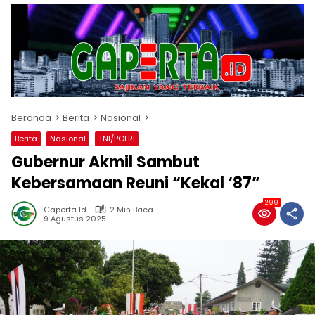
Beranda
Berita
Nasional
Berita
Nasional
TNI/POLRI
Gubernur Akmil Sambut
Kebersamaan Reuni “Kekal ‘87”
299
Gaperta Id
2 Min Baca
9 Agustus 2025