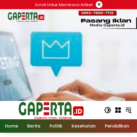
Langsung
×
Scroll Untuk Membaca Artikel
ke
konten
Home
Berita
Politik
Kesehatan
Pendidikan