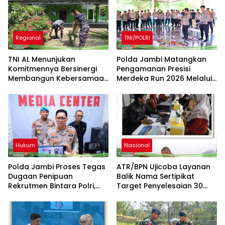
Regional
TNI/POLRI
TNI AL Menunjukan
Polda Jambi Matangkan
Komitmennya Bersinergi
Pengamanan Presisi
Membangun Kebersamaan
Merdeka Run 2026 Melalui
Bersama Masyarakat Desa
Tactical Floor Game
Limau Manis
Hukum
Nasional
Polda Jambi Proses Tegas
ATR/BPN Ujicoba Layanan
Dugaan Penipuan
Balik Nama Sertipikat
Rekrutmen Bintara Polri,
Target Penyelesaian 30
Dua Personel Diamankan
Hari Kerja