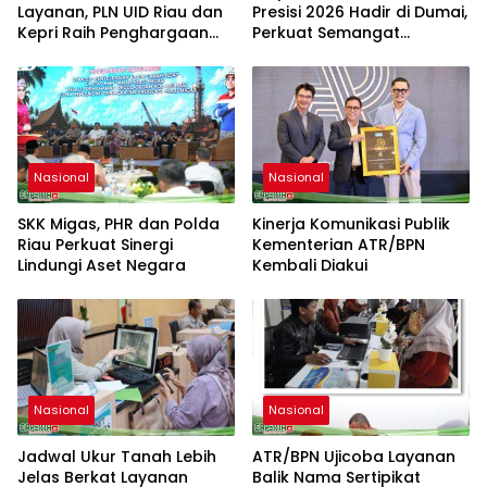
Layanan, PLN UID Riau dan
Presisi 2026 Hadir di Dumai,
Kepri Raih Penghargaan
Perkuat Semangat
Riau Industry Marketing
Kebangsaan dan
Champion 2026
Kepedulian Sosial
Nasional
Nasional
SKK Migas, PHR dan Polda
Kinerja Komunikasi Publik
Riau Perkuat Sinergi
Kementerian ATR/BPN
Lindungi Aset Negara
Kembali Diakui
Nasional
Nasional
Jadwal Ukur Tanah Lebih
ATR/BPN Ujicoba Layanan
Jelas Berkat Layanan
Balik Nama Sertipikat