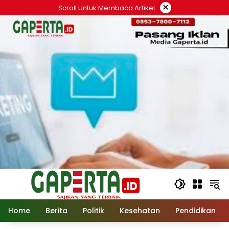
Langsung
×
Scroll Untuk Membaca Artikel
ke
konten
Home
Berita
Politik
Kesehatan
Pendidikan