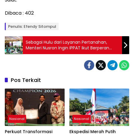
Dibaca :
402
Penulis: Efendy Sitompul
Sebagai Hulu dari Layanan Pertanahan,
Menteri Nusron Ingin IPPAT Ikut Berperan
dalam Transformasi Layanan Pertanahan
Pos Terkait
Nasional
Nasional
Perkuat Transformasi
Ekspedisi Merah Putih