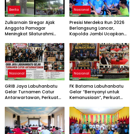
Berita
Nasional
Zulkarnain Siregar Ajak
Presisi Merdeka Run 2026
Anggota Pamagar
Berlangsung Lancar,
Meningkat Silaturahmi
Kapolda Jambi Ucapkan
dengan Pengajian Bulanan
Terimakasih dan Apresiasi
Pamagar Agar Terjalin
Dukungan Masyarakat
Ukhuwah Islami
Nasional
Nasional
GRIB Jaya Labuhanbatu
FK Batama Labuhanbatu
Gelar Turnamen Catur
Gelar “Bernyanyi untuk
Antarwartawan, Perkuat
Kemanusiaan”, Perkuat
Silaturahmi dan Sportivitas
Solidaritas dan Kepedulian
Sosial