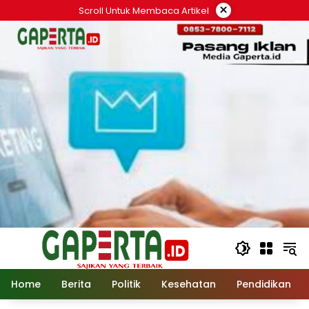
Langsung
×
Scroll Untuk Membaca Artikel
ke
konten
Home
Berita
Politik
Kesehatan
Pendidikan