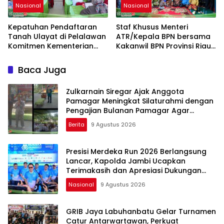
Nasional
Nasional
Kepatuhan Pendaftaran
Staf Khusus Menteri
Tanah Ulayat di Pelalawan
ATR/Kepala BPN bersama
Komitmen Kementerian
Kakanwil BPN Provinsi Riau
ATR/BPN
Monitoring Kepatuhan
Pendaftaran Tanah Ulayat
Baca Juga
Zulkarnain Siregar Ajak Anggota
Pamagar Meningkat Silaturahmi dengan
Pengajian Bulanan Pamagar Agar
Terjalin Ukhuwah Islami
Berita
9 Agustus 2026
Presisi Merdeka Run 2026 Berlangsung
Lancar, Kapolda Jambi Ucapkan
Terimakasih dan Apresiasi Dukungan
Masyarakat
Nasional
9 Agustus 2026
GRIB Jaya Labuhanbatu Gelar Turnamen
Catur Antarwartawan, Perkuat