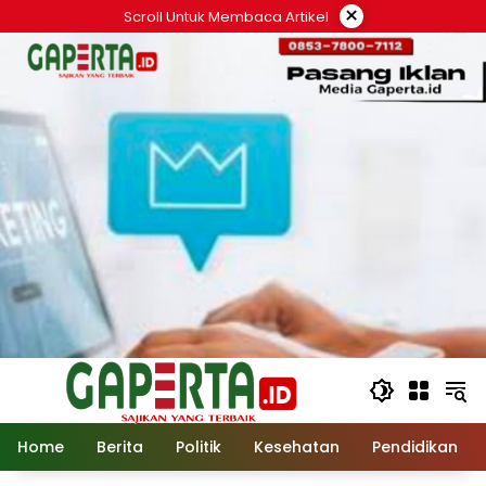
Langsung
×
Scroll Untuk Membaca Artikel
ke
konten
Home
Berita
Politik
Kesehatan
Pendidikan