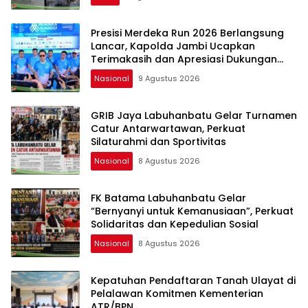
Presisi Merdeka Run 2026 Berlangsung
Lancar, Kapolda Jambi Ucapkan
Terimakasih dan Apresiasi Dukungan
Masyarakat
Nasional
9 Agustus 2026
GRIB Jaya Labuhanbatu Gelar Turnamen
Catur Antarwartawan, Perkuat
Silaturahmi dan Sportivitas
Nasional
8 Agustus 2026
FK Batama Labuhanbatu Gelar
“Bernyanyi untuk Kemanusiaan”, Perkuat
Solidaritas dan Kepedulian Sosial
Nasional
8 Agustus 2026
Kepatuhan Pendaftaran Tanah Ulayat di
Pelalawan Komitmen Kementerian
ATR/BPN