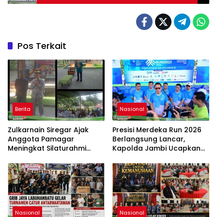
Audiensi dengan Counsellor Defence Policy
Kedubes Australia
Pos Terkait
Berita
Nasional
Zulkarnain Siregar Ajak
Presisi Merdeka Run 2026
Anggota Pamagar
Berlangsung Lancar,
Meningkat Silaturahmi
Kapolda Jambi Ucapkan
dengan Pengajian Bulanan
Terimakasih dan Apresiasi
Pamagar Agar Terjalin
Dukungan Masyarakat
Ukhuwah Islami
Nasional
Nasional