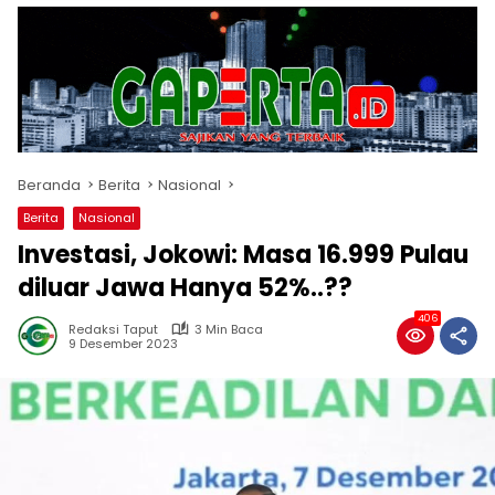
Beranda
Berita
Nasional
Berita
Nasional
Investasi, Jokowi: Masa 16.999 Pulau
diluar Jawa Hanya 52%..??
406
Redaksi Taput
3 Min Baca
9 Desember 2023