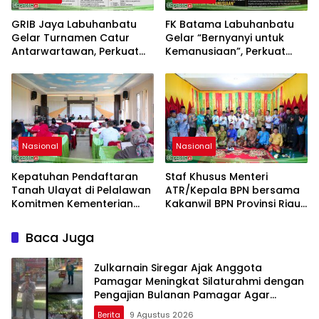
GRIB Jaya Labuhanbatu
FK Batama Labuhanbatu
Gelar Turnamen Catur
Gelar “Bernyanyi untuk
Antarwartawan, Perkuat
Kemanusiaan”, Perkuat
Silaturahmi dan Sportivitas
Solidaritas dan Kepedulian
Sosial
Nasional
Nasional
Kepatuhan Pendaftaran
Staf Khusus Menteri
Tanah Ulayat di Pelalawan
ATR/Kepala BPN bersama
Komitmen Kementerian
Kakanwil BPN Provinsi Riau
ATR/BPN
Monitoring Kepatuhan
Pendaftaran Tanah Ulayat
Baca Juga
Zulkarnain Siregar Ajak Anggota
Pamagar Meningkat Silaturahmi dengan
Pengajian Bulanan Pamagar Agar
Terjalin Ukhuwah Islami
Berita
9 Agustus 2026