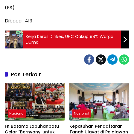
(ES)
Dibaca :
419
Kerja Keras Dinkes, UHC Cakup 98% Warga
Dumai
Pos Terkait
Nasional
Nasional
FK Batama Labuhanbatu
Kepatuhan Pendaftaran
Gelar “Bernyanyi untuk
Tanah Ulayat di Pelalawan