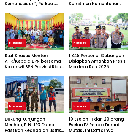
Kemanusiaan”, Perkuat
Komitmen Kementerian
Solidaritas dan Kepedulian
ATR/BPN
Sosial
Nasional
Nasional
Staf Khusus Menteri
1.848 Personel Gabungan
ATR/Kepala BPN bersama
Disiapkan Amankan Presisi
Kakanwil BPN Provinsi Riau
Merdeka Run 2026
Monitoring Kepatuhan
Pendaftaran Tanah Ulayat
Nasional
Nasional
Dukung Kunjungan
19 Eselon III dan 29 orang
Menhan, PLN UP3 Dumai
Eselon IV Pemko Dumai
Pastikan Keandalan Listrik
Mutasi, Ini Daftarnya