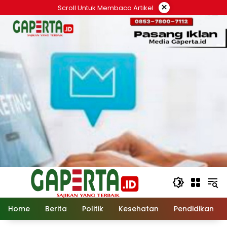
Langsung
×
Scroll Untuk Membaca Artikel
ke
konten
Home
Berita
Politik
Kesehatan
Pendidikan