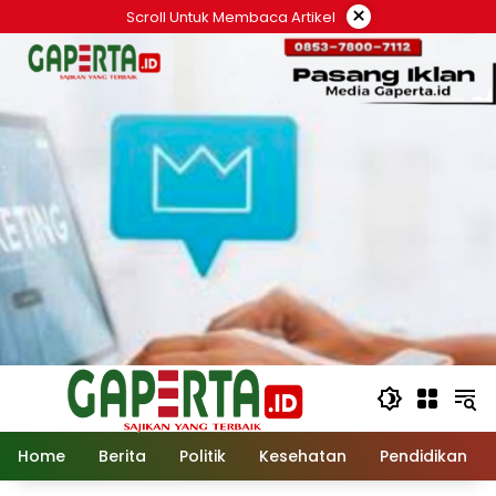
Langsung
×
Scroll Untuk Membaca Artikel
ke
konten
Home
Berita
Politik
Kesehatan
Pendidikan