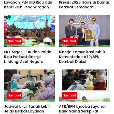
Layanan, PLN UID Riau dan
Presisi 2026 Hadir di Dumai,
Kepri Raih Penghargaan
Perkuat Semangat
Riau Industry Marketing
Kebangsaan dan
Champion 2026
Kepedulian Sosial
Nasional
Nasional
SKK Migas, PHR dan Polda
Kinerja Komunikasi Publik
Riau Perkuat Sinergi
Kementerian ATR/BPN
Lindungi Aset Negara
Kembali Diakui
Nasional
Nasional
Jadwal Ukur Tanah Lebih
ATR/BPN Ujicoba Layanan
Jelas Berkat Layanan
Balik Nama Sertipikat