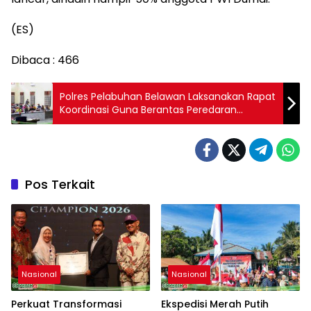
(ES)
Dibaca :
466
Polres Pelabuhan Belawan Laksanakan Rapat
Koordinasi Guna Berantas Peredaran
Sindikat Narkoba
Pos Terkait
Nasional
Nasional
Perkuat Transformasi
Ekspedisi Merah Putih