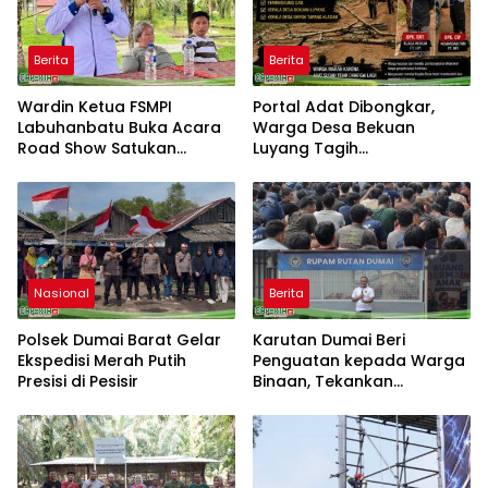
Berita
Berita
Wardin Ketua FSMPI
Portal Adat Dibongkar,
Labuhanbatu Buka Acara
Warga Desa Bekuan
Road Show Satukan
Luyang Tagih
Kekuatan Pekerja
Pertanggungjawaban
Perkebunan Kawal UU
Humas PT HPI dan Kepala
Ketenagakerjaan Baru
Desa yang Diduga Terlibat
Nasional
Berita
Polsek Dumai Barat Gelar
Karutan Dumai Beri
Ekspedisi Merah Putih
Penguatan kepada Warga
Presisi di Pesisir
Binaan, Tekankan
Kebersihan dan Ketertiban