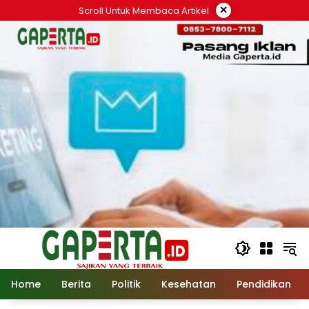
Langsung
×
Scroll Untuk Membaca Artikel
ke
konten
Home
Berita
Politik
Kesehatan
Pendidikan