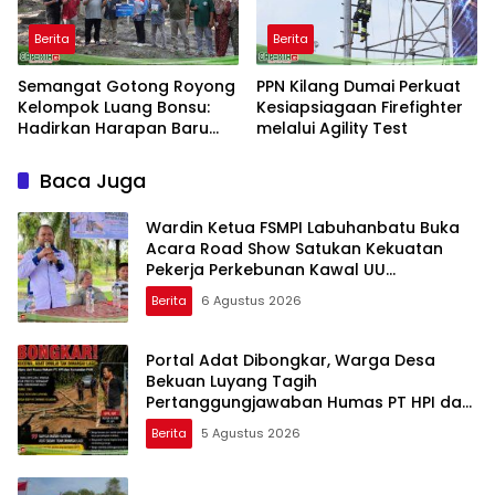
Berita
Berita
Semangat Gotong Royong
PPN Kilang Dumai Perkuat
Kelompok Luang Bonsu:
Kesiapsiagaan Firefighter
Hadirkan Harapan Baru
melalui Agility Test
dari Ternak Bebek Petelur
Baca Juga
Wardin Ketua FSMPI Labuhanbatu Buka
Acara Road Show Satukan Kekuatan
Pekerja Perkebunan Kawal UU
Ketenagakerjaan Baru
Berita
6 Agustus 2026
Portal Adat Dibongkar, Warga Desa
Bekuan Luyang Tagih
Pertanggungjawaban Humas PT HPI dan
Kepala Desa yang Diduga Terlibat
Berita
5 Agustus 2026