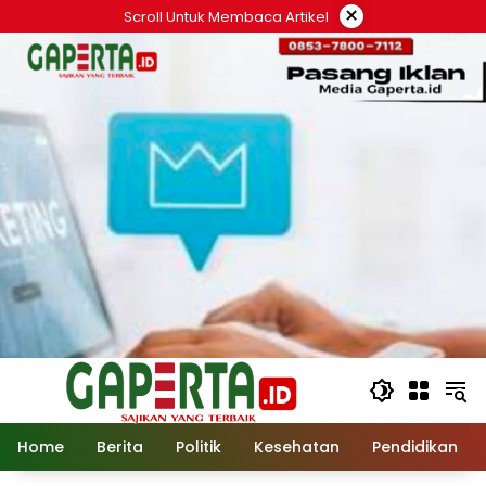
Langsung
×
Scroll Untuk Membaca Artikel
ke
konten
Home
Berita
Politik
Kesehatan
Pendidikan