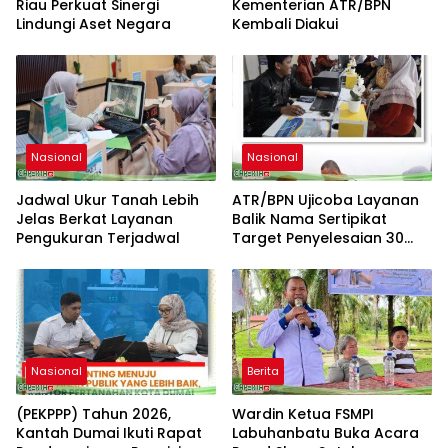
Riau Perkuat Sinergi
Kementerian ATR/BPN
Lindungi Aset Negara
Kembali Diakui
Nasional
Nasional
Jadwal Ukur Tanah Lebih
ATR/BPN Ujicoba Layanan
Jelas Berkat Layanan
Balik Nama Sertipikat
Pengukuran Terjadwal
Target Penyelesaian 30
Hari Kerja
Nasional
Berita
(PEKPPP) Tahun 2026,
Wardin Ketua FSMPI
Kantah Dumai Ikuti Rapat
Labuhanbatu Buka Acara