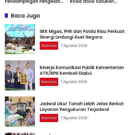
Pendampingan Pengisian
Road Show Satukan
Formulir
Kekuatan Pekerja
Perkebunan Kawal UU
Baca Juga
Ketenagakerjaan Baru
SKK Migas, PHR dan Polda Riau Perkuat
Sinergi Lindungi Aset Negara
Nasional
7 Agustus 2026
Kinerja Komunikasi Publik Kementerian
ATR/BPN Kembali Diakui
Nasional
7 Agustus 2026
Jadwal Ukur Tanah Lebih Jelas Berkat
Layanan Pengukuran Terjadwal
Nasional
7 Agustus 2026