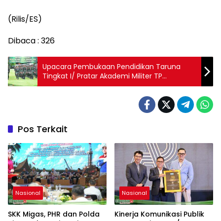
(Rilis/ES)
Dibaca :
326
Upacara Pembukaan Pendidikan Taruna
Tingkat I/ Pratar Akademi Militer TP
2023/2024
Pos Terkait
Nasional
Nasional
SKK Migas, PHR dan Polda
Kinerja Komunikasi Publik