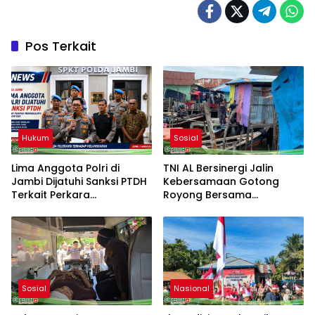
Pos Terkait
Hukum
Sosial
Lima Anggota Polri di
TNI AL Bersinergi Jalin
Jambi Dijatuhi Sanksi PTDH
Kebersamaan Gotong
Terkait Perkara
Royong Bersama
Meninggalnya Brigadir EWS
Masyarakat Nelayan
Sebrang Belawan
Sosial
Nasional