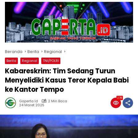
Beranda
Berita
Regional
Berita
Regional
TNI/POLRI
Kabareskrim: Tim Sedang Turun
Menyelidiki Kasus Teror Kepala Babi
ke Kantor Tempo
278
Gaperta Id
2 Min Baca
24 Maret 2025