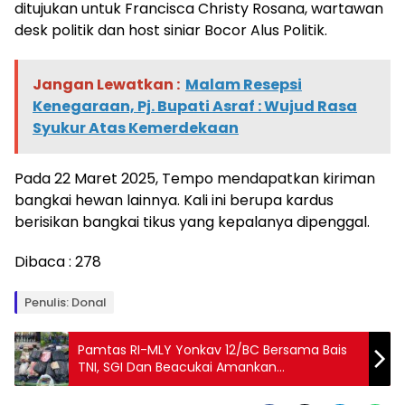
ditujukan untuk Francisca Christy Rosana, wartawan
desk politik dan host siniar Bocor Alus Politik.
Jangan Lewatkan :
Malam Resepsi
Kenegaraan, Pj. Bupati Asraf : Wujud Rasa
Syukur Atas Kemerdekaan
Pada 22 Maret 2025, Tempo mendapatkan kiriman
bangkai hewan lainnya. Kali ini berupa kardus
berisikan bangkai tikus yang kepalanya dipenggal.
Dibaca :
278
Penulis: Donal
Pamtas RI-MLY Yonkav 12/BC Bersama Bais
TNI, SGI Dan Beacukai Amankan
Penyeludupan Sembako di Perbatasan
Entikong