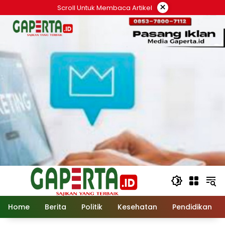
Langsung
×
Scroll Untuk Membaca Artikel
ke
konten
Home
Berita
Politik
Kesehatan
Pendidikan