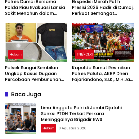
Polres Dumai Bersama
Ekspedisi Merah Putih
Polda Riau Evakuasi Lansia
Presisi 2026 Hadir di Dumai,
Sakit Menahun dalam
Perkuat Semangat
Kegiatan Ekspedisi Merah
Kebangsaan dan
Putih Presisi
Kepedulian Sosial
Hukum
TNI/POLRI
Polsek Sungai Sembilan
Kapolda Sumut Resmikan
Ungkap Kasus Dugaan
Polres Paluta, AKBP Dheri
Percobaan Pembunuhan
Fajariandono, S.I.K., M.H.Jadi
Berencana
Kapolres Perdana.
Baca Juga
Lima Anggota Polri di Jambi Dijatuhi
Sanksi PTDH Terkait Perkara
Meninggalnya Brigadir EWS
Hukum
8 Agustus 2026