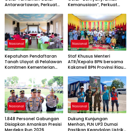
Antarwartawan, Perkuat
Kemanusiaan”, Perkuat
Silaturahmi dan Sportivitas
Solidaritas dan Kepedulian
Sosial
Nasional
Nasional
Kepatuhan Pendaftaran
Staf Khusus Menteri
Tanah Ulayat di Pelalawan
ATR/Kepala BPN bersama
Komitmen Kementerian
Kakanwil BPN Provinsi Riau
ATR/BPN
Monitoring Kepatuhan
Pendaftaran Tanah Ulayat
Nasional
Nasional
1.848 Personel Gabungan
Dukung Kunjungan
Disiapkan Amankan Presisi
Menhan, PLN UP3 Dumai
Merdeka Run 2026
Pastikan Keandalan Listrik