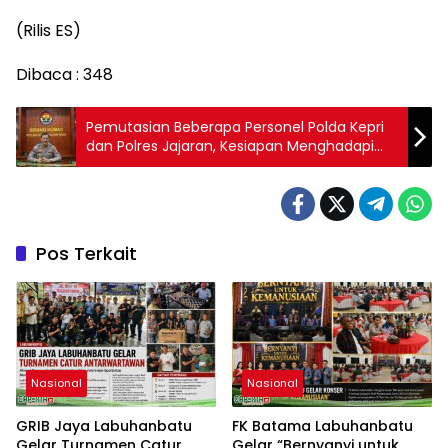
(Rilis ES)
Dibaca :
348
Pemutasian Beberapa Personel Polda Kepri
dan Polres Jajaran, Kesiapan Menghadapi
Nataru dan Pemilu 2024
Pos Terkait
Nasional
Nasional
GRIB Jaya Labuhanbatu
FK Batama Labuhanbatu
Gelar Turnamen Catur
Gelar “Bernyanyi untuk