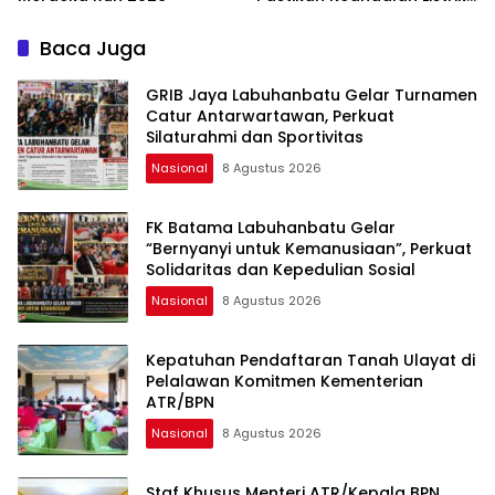
di Duri
Baca Juga
GRIB Jaya Labuhanbatu Gelar Turnamen
Catur Antarwartawan, Perkuat
Silaturahmi dan Sportivitas
Nasional
8 Agustus 2026
FK Batama Labuhanbatu Gelar
“Bernyanyi untuk Kemanusiaan”, Perkuat
Solidaritas dan Kepedulian Sosial
Nasional
8 Agustus 2026
Kepatuhan Pendaftaran Tanah Ulayat di
Pelalawan Komitmen Kementerian
ATR/BPN
Nasional
8 Agustus 2026
Staf Khusus Menteri ATR/Kepala BPN