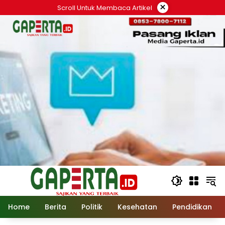
Langsung
×
Scroll Untuk Membaca Artikel
ke
konten
Home
Berita
Politik
Kesehatan
Pendidikan