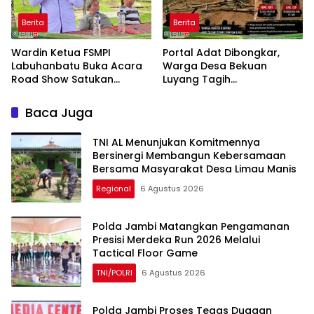
Berita
Berita
Wardin Ketua FSMPI
Portal Adat Dibongkar,
Labuhanbatu Buka Acara
Warga Desa Bekuan
Road Show Satukan
Luyang Tagih
Kekuatan Pekerja
Pertanggungjawaban
Perkebunan Kawal UU
Humas PT HPI dan Kepala
Baca Juga
Ketenagakerjaan Baru
Desa yang Diduga Terlibat
TNI AL Menunjukan Komitmennya
Bersinergi Membangun Kebersamaan
Bersama Masyarakat Desa Limau Manis
Regional
6 Agustus 2026
Polda Jambi Matangkan Pengamanan
Presisi Merdeka Run 2026 Melalui
Tactical Floor Game
TNI/POLRI
6 Agustus 2026
Polda Jambi Proses Tegas Dugaan