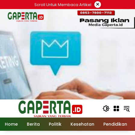
Langsung
×
Scroll Untuk Membaca Artikel
ke
konten
Home
Berita
Politik
Kesehatan
Pendidikan