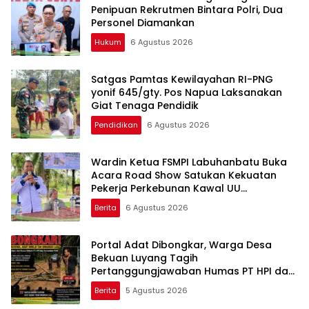
Penipuan Rekrutmen Bintara Polri, Dua
Personel Diamankan
Hukum
6 Agustus 2026
Satgas Pamtas Kewilayahan RI-PNG
yonif 645/gty. Pos Napua Laksanakan
Giat Tenaga Pendidik
Pendidikan
6 Agustus 2026
Wardin Ketua FSMPI Labuhanbatu Buka
Acara Road Show Satukan Kekuatan
Pekerja Perkebunan Kawal UU
Ketenagakerjaan Baru
Berita
6 Agustus 2026
Portal Adat Dibongkar, Warga Desa
Bekuan Luyang Tagih
Pertanggungjawaban Humas PT HPI dan
Kepala Desa yang Diduga Terlibat
Berita
5 Agustus 2026