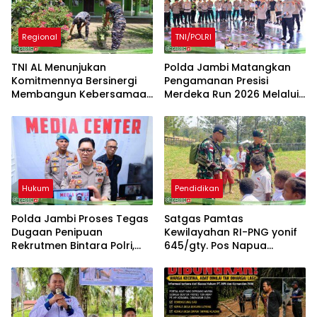
Regional
TNI/POLRI
TNI AL Menunjukan
Polda Jambi Matangkan
Komitmennya Bersinergi
Pengamanan Presisi
Membangun Kebersamaan
Merdeka Run 2026 Melalui
Bersama Masyarakat Desa
Tactical Floor Game
Limau Manis
Hukum
Pendidikan
Polda Jambi Proses Tegas
Satgas Pamtas
Dugaan Penipuan
Kewilayahan RI-PNG yonif
Rekrutmen Bintara Polri,
645/gty. Pos Napua
Dua Personel Diamankan
Laksanakan Giat Tenaga
Pendidik