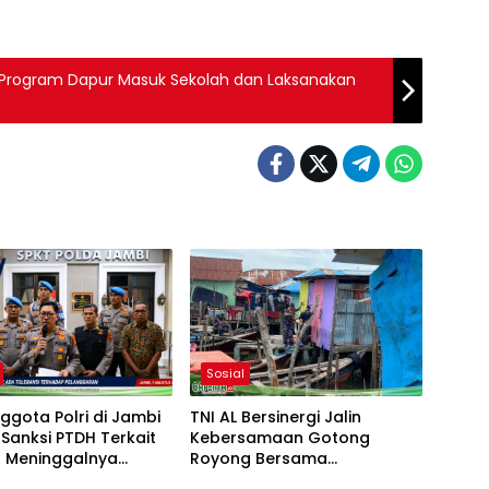
 Program Dapur Masuk Sekolah dan Laksanakan
Sosial
ggota Polri di Jambi
TNI AL Bersinergi Jalin
i Sanksi PTDH Terkait
Kebersamaan Gotong
a Meninggalnya
Royong Bersama
r EWS
Masyarakat Nelayan