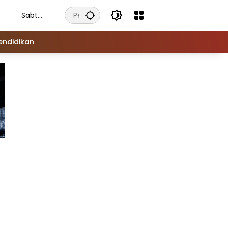
Sabtu
, 8
Agust
endidikan
us
2026