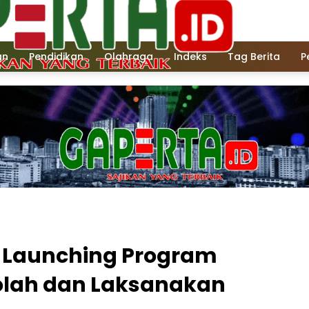
an
Pendidikan
Olahraga
Indeks
Tag Berita
P
i Launching Program
olah dan Laksanakan