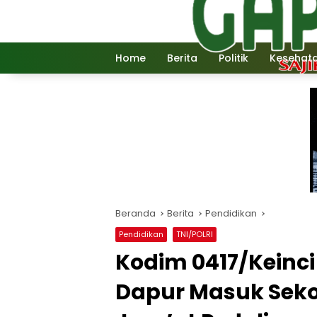
Langsung
ke
konten
Home
Berita
Politik
Kesehat
Beranda
Berita
Pendidikan
Pendidikan
TNI/POLRI
Kodim 0417/Keinc
Dapur Masuk Sek