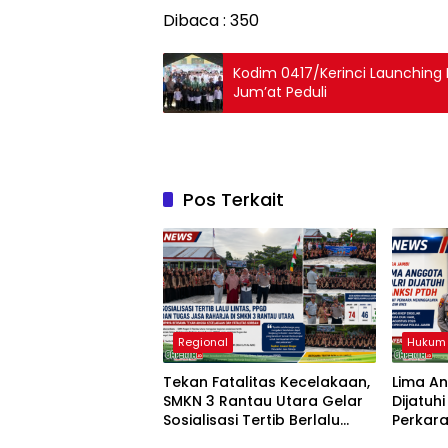
Dibaca :
350
Kodim 0417/Kerinci Launching
Jum’at Peduli
Pos Terkait
Regional
Hukum
Tekan Fatalitas Kecelakaan,
Lima An
SMKN 3 Rantau Utara Gelar
Dijatuh
Sosialisasi Tertib Berlalu
Perkar
Lintas dan PPGD
Brigadi