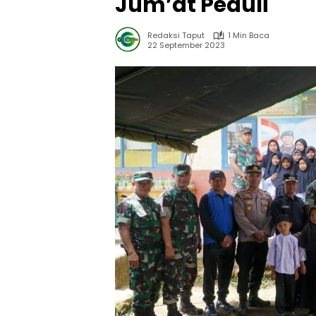
Jum’at Peduli
Redaksi Taput
1 Min Baca
22 September 2023