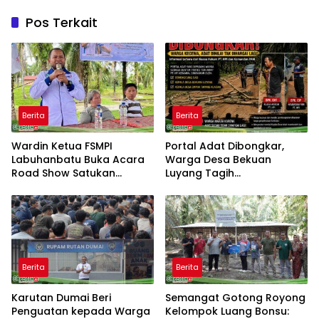
Pos Terkait
Berita
Berita
Wardin Ketua FSMPI
Portal Adat Dibongkar,
Labuhanbatu Buka Acara
Warga Desa Bekuan
Road Show Satukan
Luyang Tagih
Kekuatan Pekerja
Pertanggungjawaban
Perkebunan Kawal UU
Humas PT HPI dan Kepala
Ketenagakerjaan Baru
Desa yang Diduga Terlibat
Berita
Berita
Karutan Dumai Beri
Semangat Gotong Royong
Penguatan kepada Warga
Kelompok Luang Bonsu: