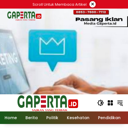
Langsung
×
Scroll Untuk Membaca Artikel
ke
konten
Home
Berita
Politik
Kesehatan
Pendidikan