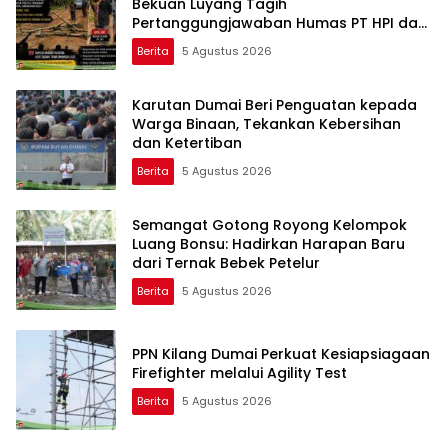
Bekuan Luyang Tagih
Pertanggungjawaban Humas PT HPI dan
Kepala Desa yang Diduga Terlibat
Berita
5 Agustus 2026
Karutan Dumai Beri Penguatan kepada
Warga Binaan, Tekankan Kebersihan
dan Ketertiban
Berita
5 Agustus 2026
Semangat Gotong Royong Kelompok
Luang Bonsu: Hadirkan Harapan Baru
dari Ternak Bebek Petelur
Berita
5 Agustus 2026
PPN Kilang Dumai Perkuat Kesiapsiagaan
Firefighter melalui Agility Test
Berita
5 Agustus 2026