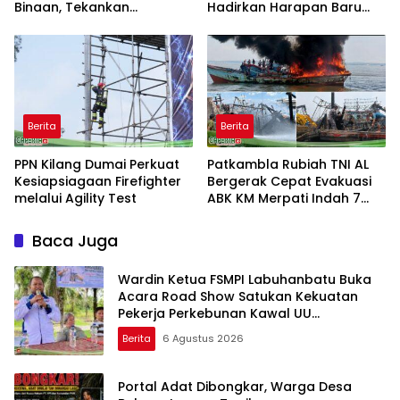
Binaan, Tekankan
Hadirkan Harapan Baru
Kebersihan dan Ketertiban
dari Ternak Bebek Petelur
Berita
Berita
PPN Kilang Dumai Perkuat
Patkambla Rubiah TNI AL
Kesiapsiagaan Firefighter
Bergerak Cepat Evakuasi
melalui Agility Test
ABK KM Merpati Indah 7
Yang Terbakar Di Laut
Baca Juga
Wardin Ketua FSMPI Labuhanbatu Buka
Acara Road Show Satukan Kekuatan
Pekerja Perkebunan Kawal UU
Ketenagakerjaan Baru
Berita
6 Agustus 2026
Portal Adat Dibongkar, Warga Desa