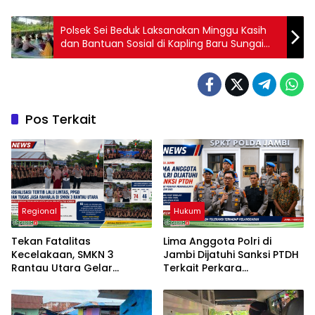
Polsek Sei Beduk Laksanakan Minggu Kasih
dan Bantuan Sosial di Kapling Baru Sungai
Daun Kelurahan Tanjung Piayu
Pos Terkait
Regional
Hukum
Tekan Fatalitas
Lima Anggota Polri di
Kecelakaan, SMKN 3
Jambi Dijatuhi Sanksi PTDH
Rantau Utara Gelar
Terkait Perkara
Sosialisasi Tertib Berlalu
Meninggalnya Brigadir EWS
Lintas dan PPGD