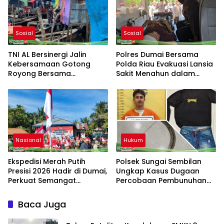
Sosial
Sosial
TNI AL Bersinergi Jalin
Polres Dumai Bersama
Kebersamaan Gotong
Polda Riau Evakuasi Lansia
Royong Bersama
Sakit Menahun dalam
Masyarakat Nelayan
Kegiatan Ekspedisi Merah
Sebrang Belawan
Putih Presisi
Nasional
Hukum
Ekspedisi Merah Putih
Polsek Sungai Sembilan
Presisi 2026 Hadir di Dumai,
Ungkap Kasus Dugaan
Perkuat Semangat
Percobaan Pembunuhan
Kebangsaan dan
Berencana
Kepedulian Sosial
Baca Juga