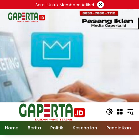
Langsung
×
Scroll Untuk Membaca Artikel
ke
konten
Home
Berita
Politik
Kesehatan
Pendidikan