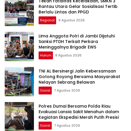
Tekan Fatalitas Kecelakaan, SMKN 3
Rantau Utara Gelar Sosialisasi Tertib
Berlalu Lintas dan PPGD
Regional
8 Agustus 2026
Lima Anggota Polri di Jambi Dijatuhi
Sanksi PTDH Terkait Perkara
Meninggalnya Brigadir EWS
Hukum
8 Agustus 2026
TNI AL Bersinergi Jalin Kebersamaan
Gotong Royong Bersama Masyarakat
Nelayan Sebrang Belawan
Sosial
7 Agustus 2026
Polres Dumai Bersama Polda Riau
Evakuasi Lansia Sakit Menahun dalam
Kegiatan Ekspedisi Merah Putih Presisi
Sosial
7 Agustus 2026