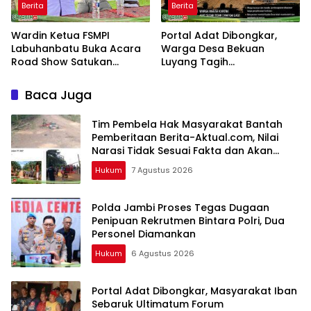
Berita
Berita
Wardin Ketua FSMPI
Portal Adat Dibongkar,
Labuhanbatu Buka Acara
Warga Desa Bekuan
Road Show Satukan
Luyang Tagih
Kekuatan Pekerja
Pertanggungjawaban
Perkebunan Kawal UU
Humas PT HPI dan Kepala
Baca Juga
Ketenagakerjaan Baru
Desa yang Diduga Terlibat
Tim Pembela Hak Masyarakat Bantah
Pemberitaan Berita-Aktual.com, Nilai
Narasi Tidak Sesuai Fakta dan Akan
Tempuh Jalur Dewan Pers
Hukum
7 Agustus 2026
Polda Jambi Proses Tegas Dugaan
Penipuan Rekrutmen Bintara Polri, Dua
Personel Diamankan
Hukum
6 Agustus 2026
Portal Adat Dibongkar, Masyarakat Iban
Sebaruk Ultimatum Forum