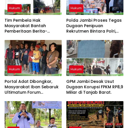
Hukum
Hukum
Tim Pembela Hak
Polda Jambi Proses Tegas
Masyarakat Bantah
Dugaan Penipuan
Pemberitaan Berita-
Rekrutmen Bintara Polri,
Aktual.com, Nilai Narasi
Dua Personel Diamankan
Tidak Sesuai Fakta dan
Akan Tempuh Jalur Dewan
Pers
Hukum
Hukum
Portal Adat Dibongkar,
GPM Jambi Desak Usut
Masyarakat Iban Sebaruk
Dugaan Korupsi FPKM RP8,9
Ultimatum Forum
Miliar di Tanjab Barat.
Ketemenggungan Sintang:
“Jangan Biarkan Hukum
Adat Dilecehkan”