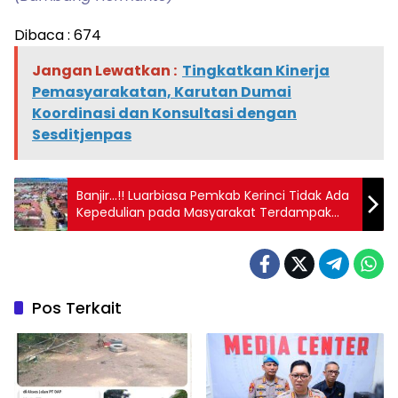
Dibaca :
674
Jangan Lewatkan :
Tingkatkan Kinerja
Pemasyarakatan, Karutan Dumai
Koordinasi dan Konsultasi dengan
Sesditjenpas
Banjir…!! Luarbiasa Pemkab Kerinci Tidak Ada
Kepedulian pada Masyarakat Terdampak
Banjir!!
Pos Terkait