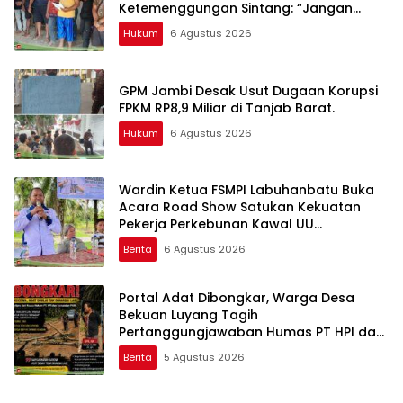
Ketemenggungan Sintang: “Jangan
Biarkan Hukum Adat Dilecehkan”
Hukum
6 Agustus 2026
GPM Jambi Desak Usut Dugaan Korupsi
FPKM RP8,9 Miliar di Tanjab Barat.
Hukum
6 Agustus 2026
Wardin Ketua FSMPI Labuhanbatu Buka
Acara Road Show Satukan Kekuatan
Pekerja Perkebunan Kawal UU
Ketenagakerjaan Baru
Berita
6 Agustus 2026
Portal Adat Dibongkar, Warga Desa
Bekuan Luyang Tagih
Pertanggungjawaban Humas PT HPI dan
Kepala Desa yang Diduga Terlibat
Berita
5 Agustus 2026