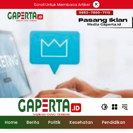
Langsung
×
Scroll Untuk Membaca Artikel
ke
konten
Home
Berita
Politik
Kesehatan
Pendidikan