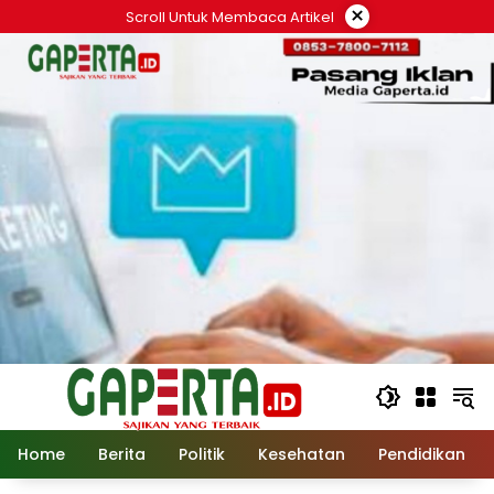
Langsung
×
Scroll Untuk Membaca Artikel
ke
konten
Home
Berita
Politik
Kesehatan
Pendidikan