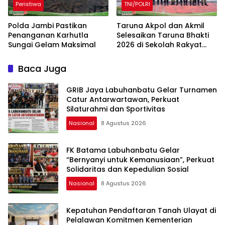
Peristiwa
TNI/POLRI
Polda Jambi Pastikan
Taruna Akpol dan Akmil
Penanganan Karhutla
Selesaikan Taruna Bhakti
Sungai Gelam Maksimal
2026 di Sekolah Rakyat
Jambi, Kegiatan
Berlangsung Aman dan
Baca Juga
Lancar
GRIB Jaya Labuhanbatu Gelar Turnamen
Catur Antarwartawan, Perkuat
Silaturahmi dan Sportivitas
Nasional
8 Agustus 2026
FK Batama Labuhanbatu Gelar
“Bernyanyi untuk Kemanusiaan”, Perkuat
Solidaritas dan Kepedulian Sosial
Nasional
8 Agustus 2026
Kepatuhan Pendaftaran Tanah Ulayat di
Pelalawan Komitmen Kementerian