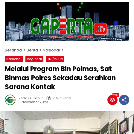
Beranda
Berita
Nasional
Nasional
Regional
TNI/POLRI
Melalui Program Bin Polmas, Sat
Binmas Polres Sekadau Serahkan
Sarana Kontak
297
Redaksi Taput
2 Min Baca
3 November 2023