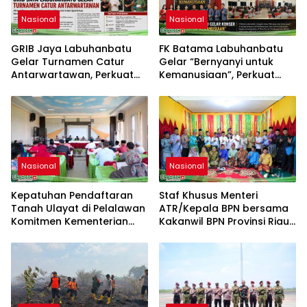
Nasional
Nasional
GRIB Jaya Labuhanbatu
FK Batama Labuhanbatu
Gelar Turnamen Catur
Gelar “Bernyanyi untuk
Antarwartawan, Perkuat
Kemanusiaan”, Perkuat
Silaturahmi dan Sportivitas
Solidaritas dan Kepedulian
Sosial
Nasional
Nasional
Kepatuhan Pendaftaran
Staf Khusus Menteri
Tanah Ulayat di Pelalawan
ATR/Kepala BPN bersama
Komitmen Kementerian
Kakanwil BPN Provinsi Riau
ATR/BPN
Monitoring Kepatuhan
Pendaftaran Tanah Ulayat