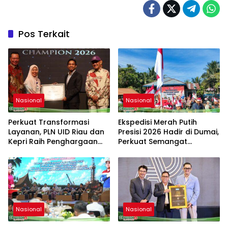
Pos Terkait
Nasional
Nasional
Perkuat Transformasi
Ekspedisi Merah Putih
Layanan, PLN UID Riau dan
Presisi 2026 Hadir di Dumai,
Kepri Raih Penghargaan
Perkuat Semangat
Riau Industry Marketing
Kebangsaan dan
Champion 2026
Kepedulian Sosial
Nasional
Nasional