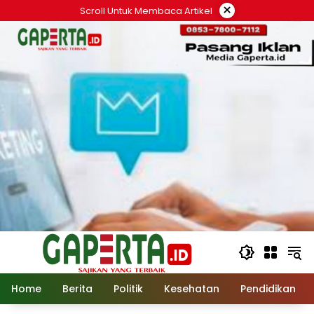
Langsung
×
Scroll Untuk Membaca Artikel
ke
konten
Home
Berita
Politik
Kesehatan
Pendidikan