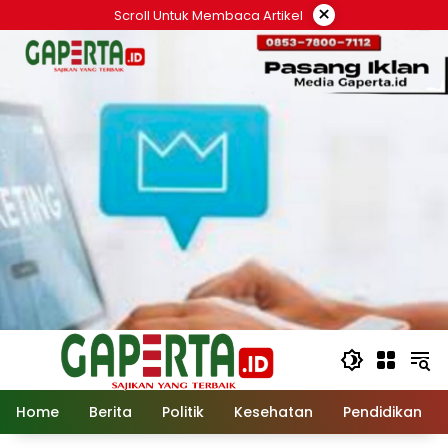
Langsung
×
Scroll Untuk Membaca Artikel
ke
konten
Home
Berita
Politik
Kesehatan
Pendidikan