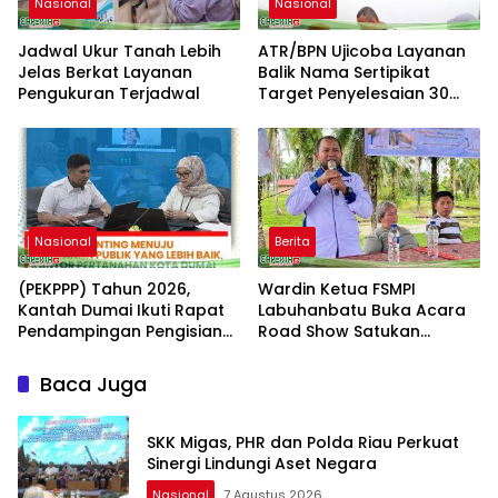
Nasional
Nasional
Jadwal Ukur Tanah Lebih
ATR/BPN Ujicoba Layanan
Jelas Berkat Layanan
Balik Nama Sertipikat
Pengukuran Terjadwal
Target Penyelesaian 30
Hari Kerja
Nasional
Berita
(PEKPPP) Tahun 2026,
Wardin Ketua FSMPI
Kantah Dumai Ikuti Rapat
Labuhanbatu Buka Acara
Pendampingan Pengisian
Road Show Satukan
Formulir
Kekuatan Pekerja
Perkebunan Kawal UU
Baca Juga
Ketenagakerjaan Baru
SKK Migas, PHR dan Polda Riau Perkuat
Sinergi Lindungi Aset Negara
Nasional
7 Agustus 2026