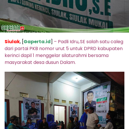
Siulak
, [
Gaperta.id
]
– Padli Idru,.SE salah satu caleg
dari partai PKB nomor urut 5 untuk DPRD kabupaten
kerinci dapil 1 menggelar silaturahmi bersama
masyarakat desa dusun Dalam.