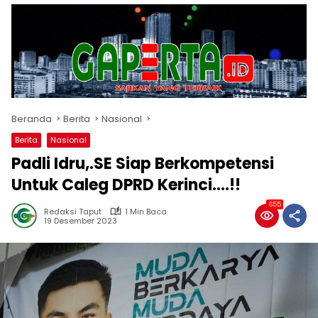
Beranda
Berita
Nasional
Berita
Nasional
Padli Idru,.SE Siap Berkompetensi
Untuk Caleg DPRD Kerinci….!!
655
Redaksi Taput
1 Min Baca
19 Desember 2023