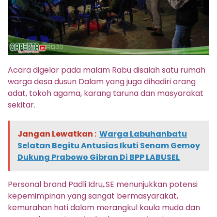
Acara digelar pada malam Rabu disalah satu rumah
warga desa dusun Dalam yang juga dihadiri orang
adat, tokoh agama, karang taruna dan masyarakat
sekitar.
Jangan Lewatkan :
Warga Labuhanbatu
Selatan Begitu Antusias Ikuti Senam Gemoy
Dukung Prabowo Gibran Di BPP LABUSEL
Personal brand Padli Idru,.SE menunjukkan potensi
kepemimpinan yang sangat bermasyarakat,
kemurahan hati dalam merangkul kaula muda dan