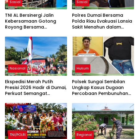
Sosial
Sosial
TNI AL Bersinergi Jalin
Polres Dumai Bersama
Kebersamaan Gotong
Polda Riau Evakuasi Lansia
Royong Bersama
Sakit Menahun dalam
Masyarakat Nelayan
Kegiatan Ekspedisi Merah
Sebrang Belawan
Putih Presisi
Nasional
Hukum
Ekspedisi Merah Putih
Polsek Sungai Sembilan
Presisi 2026 Hadir di Dumai,
Ungkap Kasus Dugaan
Perkuat Semangat
Percobaan Pembunuhan
Kebangsaan dan
Berencana
Kepedulian Sosial
TNI/POLRI
Regional