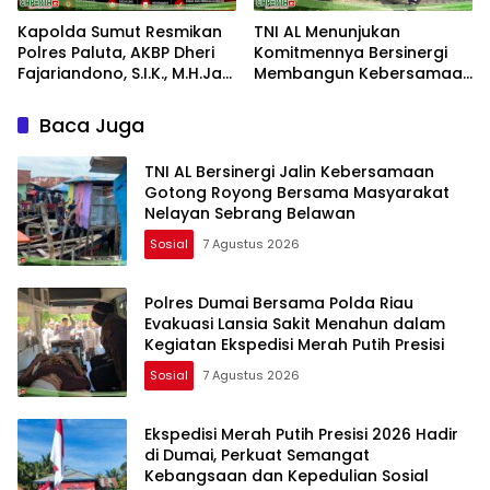
Kapolda Sumut Resmikan
TNI AL Menunjukan
Polres Paluta, AKBP Dheri
Komitmennya Bersinergi
Fajariandono, S.I.K., M.H.Jadi
Membangun Kebersamaan
Kapolres Perdana.
Bersama Masyarakat Desa
Limau Manis
Baca Juga
TNI AL Bersinergi Jalin Kebersamaan
Gotong Royong Bersama Masyarakat
Nelayan Sebrang Belawan
Sosial
7 Agustus 2026
Polres Dumai Bersama Polda Riau
Evakuasi Lansia Sakit Menahun dalam
Kegiatan Ekspedisi Merah Putih Presisi
Sosial
7 Agustus 2026
Ekspedisi Merah Putih Presisi 2026 Hadir
di Dumai, Perkuat Semangat
Kebangsaan dan Kepedulian Sosial