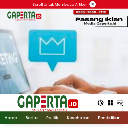
Langsung
×
Scroll Untuk Membaca Artikel
ke
konten
Home
Berita
Politik
Kesehatan
Pendidikan