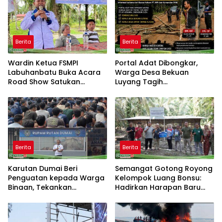
Berita
Berita
Wardin Ketua FSMPI
Portal Adat Dibongkar,
Labuhanbatu Buka Acara
Warga Desa Bekuan
Road Show Satukan
Luyang Tagih
Kekuatan Pekerja
Pertanggungjawaban
Perkebunan Kawal UU
Humas PT HPI dan Kepala
Ketenagakerjaan Baru
Desa yang Diduga Terlibat
Berita
Berita
Karutan Dumai Beri
Semangat Gotong Royong
Penguatan kepada Warga
Kelompok Luang Bonsu:
Binaan, Tekankan
Hadirkan Harapan Baru
Kebersihan dan Ketertiban
dari Ternak Bebek Petelur