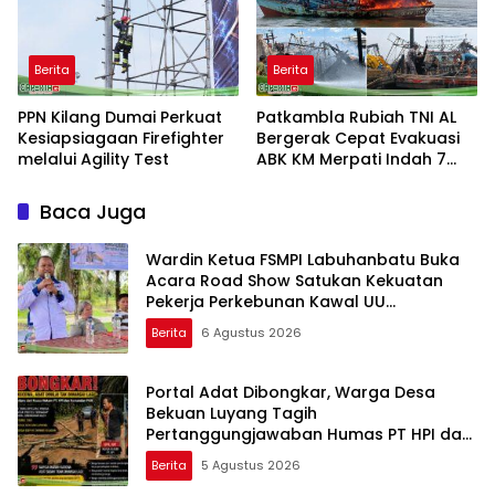
Berita
Berita
PPN Kilang Dumai Perkuat
Patkambla Rubiah TNI AL
Kesiapsiagaan Firefighter
Bergerak Cepat Evakuasi
melalui Agility Test
ABK KM Merpati Indah 7
Yang Terbakar Di Laut
Baca Juga
Wardin Ketua FSMPI Labuhanbatu Buka
Acara Road Show Satukan Kekuatan
Pekerja Perkebunan Kawal UU
Ketenagakerjaan Baru
Berita
6 Agustus 2026
Portal Adat Dibongkar, Warga Desa
Bekuan Luyang Tagih
Pertanggungjawaban Humas PT HPI dan
Kepala Desa yang Diduga Terlibat
Berita
5 Agustus 2026