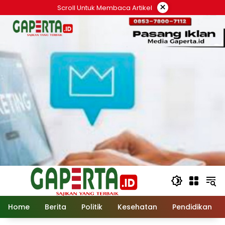
Langsung
×
Scroll Untuk Membaca Artikel
ke
konten
Home
Berita
Politik
Kesehatan
Pendidikan