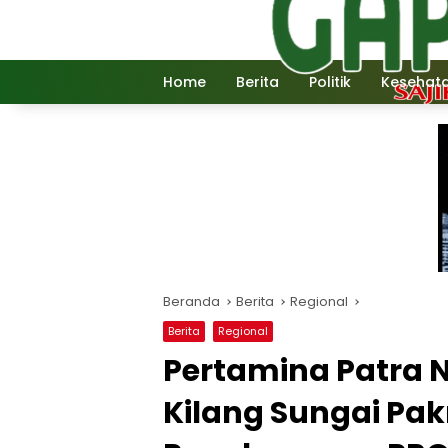
Langsung
ke
konten
Home
Berita
Politik
Kesehat
Beranda
Berita
Regional
Berita
Regional
Pertamina Patra 
Kilang Sungai Pak