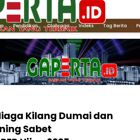
an
Pendidikan
Olahraga
Indeks
Tag Berita
P
Niaga Kilang Dumai dan
ning Sabet