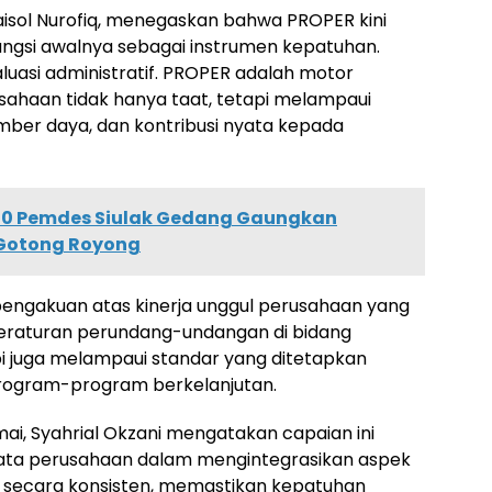
Faisol Nurofiq, menegaskan bahwa PROPER kini
ungsi awalnya sebagai instrumen kepatuhan.
luasi administratif. PROPER adalah motor
ahaan tidak hanya taat, tetapi melampaui
sumber daya, dan kontribusi nyata kepada
80 Pemdes Siulak Gedang Gaungkan
Gotong Royong
pengakuan atas kinerja unggul perusahaan yang
eraturan perundang-undangan di bidang
pi juga melampaui standar yang ditetapkan
 program-program berkelanjutan.
ai, Syahrial Okzani mengatakan capaian ini
ta perusahaan dalam mengintegrasikan aspek
l secara konsisten, memastikan kepatuhan