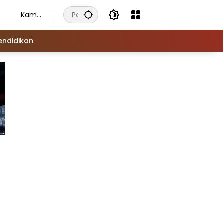
Kamis
, 6
Agust
endidikan
us
2026