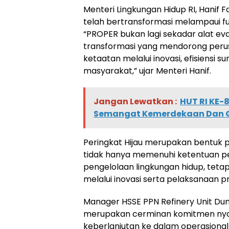
Menteri Lingkungan Hidup RI, Hanif 
telah bertransformasi melampaui f
“PROPER bukan lagi sekadar alat eva
transformasi yang mendorong perus
ketaatan melalui inovasi, efisiensi 
masyarakat,” ujar Menteri Hanif.
Jangan Lewatkan :
HUT RI KE-
Semangat Kemerdekaan Dan 
Peringkat Hijau merupakan bentuk 
tidak hanya memenuhi ketentuan p
pengelolaan lingkungan hidup, teta
melalui inovasi serta pelaksanaan
Manager HSSE PPN Refinery Unit Dum
merupakan cerminan komitmen nya
keberlanjutan ke dalam operasiona