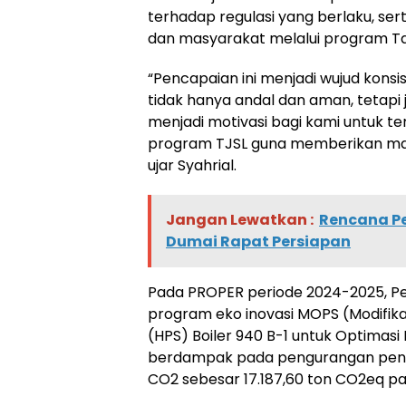
terhadap regulasi yang berlaku, se
dan masyarakat melalui program Ta
“Pencapaian ini menjadi wujud kons
tidak hanya andal dan aman, tetapi 
menjadi motivasi bagi kami untuk t
program TJSL guna memberikan man
ujar Syahrial.
Jangan Lewatkan :
Rencana Per
Dumai Rapat Persiapan
Pada PROPER periode 2024-2025, P
program eko inovasi MOPS (Modifika
(HPS) Boiler 940 B-1 untuk Optimasi 
berdampak pada pengurangan penggu
CO2 sebesar 17.187,60 ton CO2eq pa