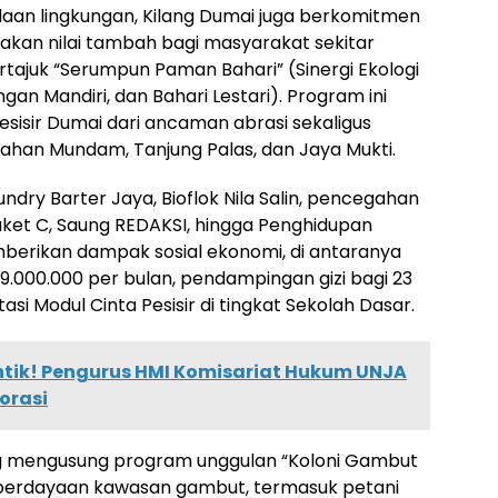
laan lingkungan, Kilang Dumai juga berkomitmen
akan nilai tambah bagi masyarakat sekitar
ajuk “Serumpun Paman Bahari” (Sinergi Ekologi
gan Mandiri, dan Bahari Lestari). Program ini
sisir Dumai dari ancaman abrasi sekaligus
han Mundam, Tanjung Palas, dan Jaya Mukti.
dry Barter Jaya, Bioflok Nila Salin, pencegahan
Paket C, Saung REDAKSI, hingga Penghidupan
mberikan dampak sosial ekonomi, di antaranya
.000.000 per bulan, pendampingan gizi bagi 23
i Modul Cinta Pesisir di tingkat Sekolah Dasar.
ntik! Pengurus HMI Komisariat Hukum UNJA
orasi
ing mengusung program unggulan “Koloni Gambut
mberdayaan kawasan gambut, termasuk petani