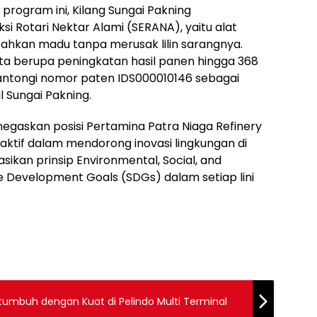
 program ini, Kilang Sungai Pakning
si Rotari Nektar Alami (SERANA), yaitu alat
hkan madu tanpa merusak lilin sarangnya.
ta berupa peningkatan hasil panen hingga 368
antongi nomor paten IDS000010146 sebagai
l Sungai Pakning.
negaskan posisi Pertamina Patra Niaga Refinery
aktif dalam mendorong inovasi lingkungan di
asikan prinsip Environmental, Social, and
 Development Goals (SDGs) dalam setiap lini
tumbuh dengan Kuat di Pelindo Multi Terminal