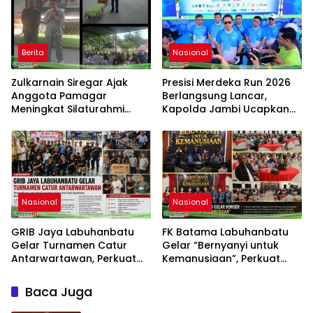
Berita
Nasional
Zulkarnain Siregar Ajak
Presisi Merdeka Run 2026
Anggota Pamagar
Berlangsung Lancar,
Meningkat Silaturahmi
Kapolda Jambi Ucapkan
dengan Pengajian Bulanan
Terimakasih dan Apresiasi
Pamagar Agar Terjalin
Dukungan Masyarakat
Ukhuwah Islami
Nasional
Nasional
GRIB Jaya Labuhanbatu
FK Batama Labuhanbatu
Gelar Turnamen Catur
Gelar “Bernyanyi untuk
Antarwartawan, Perkuat
Kemanusiaan”, Perkuat
Silaturahmi dan Sportivitas
Solidaritas dan Kepedulian
Sosial
Baca Juga