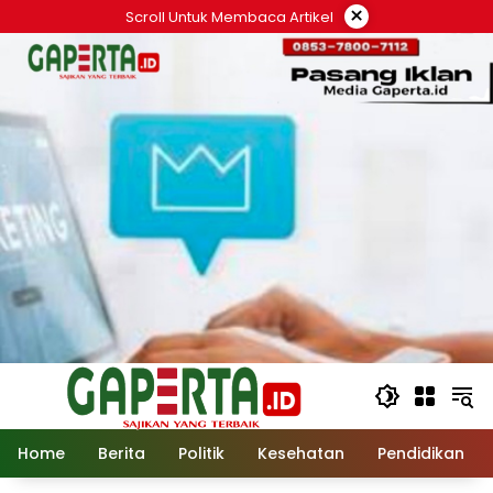
Langsung
×
Scroll Untuk Membaca Artikel
ke
konten
Home
Berita
Politik
Kesehatan
Pendidikan