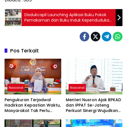
Disdukcapil Launching Aplikasi Buku Pokok
Pemakaman dan Buku Induk Kependudukan
DUCATI
Pos Terkait
Nasional
Nasional
Pengukuran Terjadwal
Menteri Nusron Ajak BPKAD
Hadirkan Kepastian Waktu,
dan IPPAT Se-Jateng
Masyarakat Tak Perlu
Perkuat Sinergi Wujudkan
Lama Menunggu Layanan
Transformasi Layanan
Pertanahan
Pertanahan