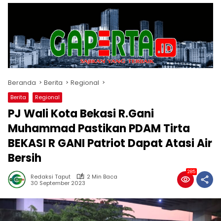
Beranda
Berita
Regional
Berita
Regional
PJ Wali Kota Bekasi R.Gani
Muhammad Pastikan PDAM Tirta
BEKASI R GANI Patriot Dapat Atasi Air
Bersih
285
Redaksi Taput
2 Min Baca
30 September 2023