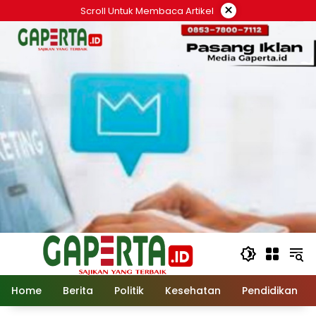
Langsung
×
Scroll Untuk Membaca Artikel
ke
konten
Home
Berita
Politik
Kesehatan
Pendidikan