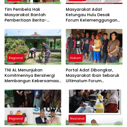
Tim Pembela Hak
Masyarakat Adat
Masyarakat Bantah
Ketungau Hulu Desak
Pemberitaan Berita-
Forum Ketemenggungan
Aktual.com, Nilai Narasi
Sintang Tindaklanjuti
Tidak Sesuai Fakta dan
Dugaan Pembongkaran
Akan Tempuh Jalur Dewan
Portal Adat
Pers
Regional
Hukum
TNI AL Menunjukan
Portal Adat Dibongkar,
Komitmennya Bersinergi
Masyarakat Iban Sebaruk
Membangun Kebersamaan
Ultimatum Forum
Bersama Masyarakat Desa
Ketemenggungan Sintang:
Limau Manis
“Jangan Biarkan Hukum
Adat Dilecehkan”
Regional
Nasional