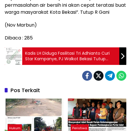
permasalahan air bersih ini akan cepat teratasi buat
warga masyarakat Kota Bekasi”. Tutup R Gani
(Nov Marbun)
Dibaca :
285
Kadis LH Diduga Fasilitasi Tri Adhianto Curi
Star Kampanye, PJ Walkot Bekasi Tutup
Mata
Pos Terkait
Hukum
Peristiwa