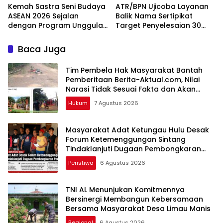
Kemah Sastra Seni Budaya
ATR/BPN Ujicoba Layanan
ASEAN 2026 Sejalan
Balik Nama Sertipikat
dengan Program Unggulan
Target Penyelesaian 30
Kemenbu
Hari Kerja
Baca Juga
Tim Pembela Hak Masyarakat Bantah
Pemberitaan Berita-Aktual.com, Nilai
Narasi Tidak Sesuai Fakta dan Akan
Tempuh Jalur Dewan Pers
Hukum
7 Agustus 2026
Masyarakat Adat Ketungau Hulu Desak
Forum Ketemenggungan Sintang
Tindaklanjuti Dugaan Pembongkaran
Portal Adat
Peristiwa
6 Agustus 2026
TNI AL Menunjukan Komitmennya
Bersinergi Membangun Kebersamaan
Bersama Masyarakat Desa Limau Manis
Regional
6 Agustus 2026