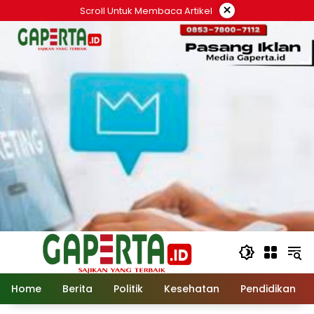
Langsung
×
Scroll Untuk Membaca Artikel
ke
konten
Home
Berita
Politik
Kesehatan
Pendidikan