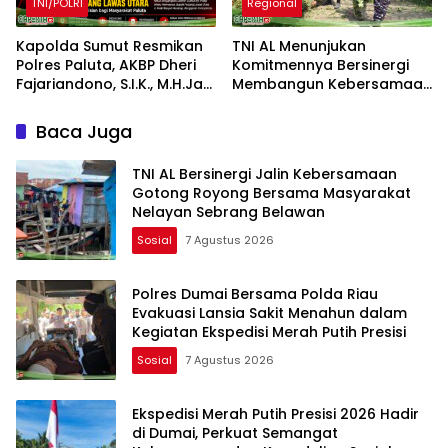
TNI/POLRI
Regional
Kapolda Sumut Resmikan
TNI AL Menunjukan
Polres Paluta, AKBP Dheri
Komitmennya Bersinergi
Fajariandono, S.I.K., M.H.Jadi
Membangun Kebersamaan
Kapolres Perdana.
Bersama Masyarakat Desa
Limau Manis
Baca Juga
TNI AL Bersinergi Jalin Kebersamaan
Gotong Royong Bersama Masyarakat
Nelayan Sebrang Belawan
Sosial
7 Agustus 2026
Polres Dumai Bersama Polda Riau
Evakuasi Lansia Sakit Menahun dalam
Kegiatan Ekspedisi Merah Putih Presisi
Sosial
7 Agustus 2026
Ekspedisi Merah Putih Presisi 2026 Hadir
di Dumai, Perkuat Semangat