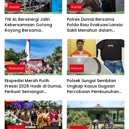
Sosial
Sosial
TNI AL Bersinergi Jalin
Polres Dumai Bersama
Kebersamaan Gotong
Polda Riau Evakuasi Lansia
Royong Bersama
Sakit Menahun dalam
Masyarakat Nelayan
Kegiatan Ekspedisi Merah
Sebrang Belawan
Putih Presisi
Nasional
Hukum
Ekspedisi Merah Putih
Polsek Sungai Sembilan
Presisi 2026 Hadir di Dumai,
Ungkap Kasus Dugaan
Perkuat Semangat
Percobaan Pembunuhan
Kebangsaan dan
Berencana
Kepedulian Sosial