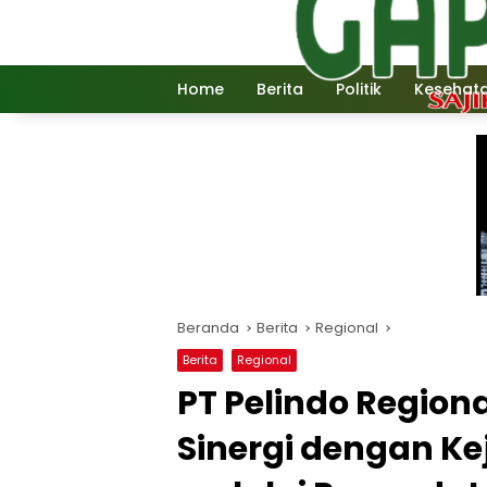
Langsung
ke
konten
Home
Berita
Politik
Kesehat
Beranda
Berita
Regional
Berita
Regional
PT Pelindo Region
Sinergi dengan K