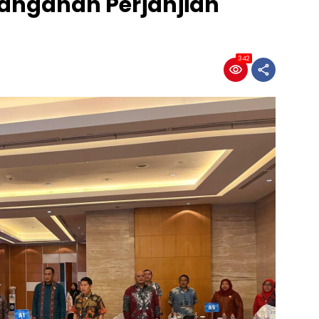
anganan Perjanjian
342