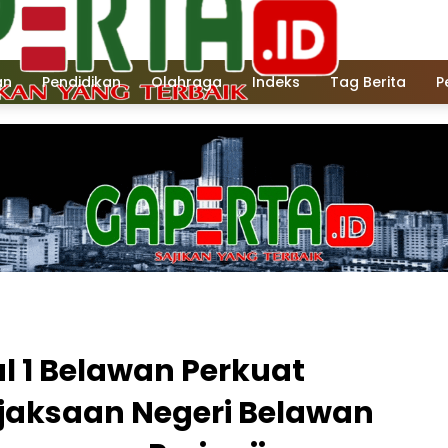
an
Pendidikan
Olahraga
Indeks
Tag Berita
P
al 1 Belawan Perkuat
ejaksaan Negeri Belawan