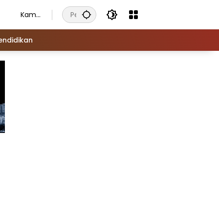
Kamis
, 6
Agust
endidikan
us
2026