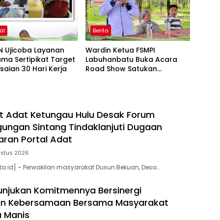
al
Berita
N Ujicoba Layanan
Wardin Ketua FSMPI
ama Sertipikat Target
Labuhanbatu Buka Acara
saian 30 Hari Kerja
Road Show Satukan
Kekuatan Pekerja
Perkebunan Kawal UU
Ketenagakerjaan Baru
t Adat Ketungau Hulu Desak Forum
ngan Sintang Tindaklanjuti Dugaan
ran Portal Adat
ustus 2026
ta.id] – Perwakilan masyarakat Dusun Bekuan, Desa…
unjukan Komitmennya Bersinergi
 Kebersamaan Bersama Masyarakat
 Manis