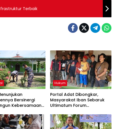
frastruktur Terbaik
al
Hukum
Menunjukan
Portal Adat Dibongkar,
ennya Bersinergi
Masyarakat Iban Sebaruk
ngun Kebersamaan
Ultimatum Forum
a Masyarakat Desa
Ketemenggungan Sintang:
Manis
“Jangan Biarkan Hukum
Adat Dilecehkan”