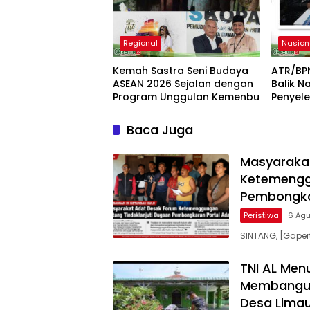
Regional
Nasion
Kemah Sastra Seni Budaya
ATR/BP
ASEAN 2026 Sejalan dengan
Balik N
Program Unggulan Kemenbu
Penyele
Baca Juga
Masyaraka
Ketemenggu
Pembongka
Peristiwa
6 Ag
SINTANG, [Gaper
TNI AL Men
Membangun
Desa Limau