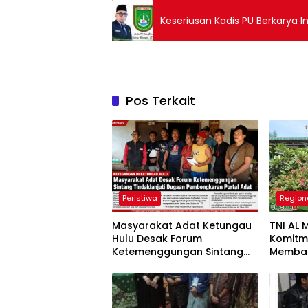
Keseriusan Kadis PU Berkarya In
Pos Terkait
Peristiwa
Region
Masyarakat Adat Ketungau
TNI AL 
Hulu Desak Forum
Komitm
Ketemenggungan Sintang
Memba
Tindaklanjuti Dugaan
Bersam
Pembongkaran Portal Adat
Limau 