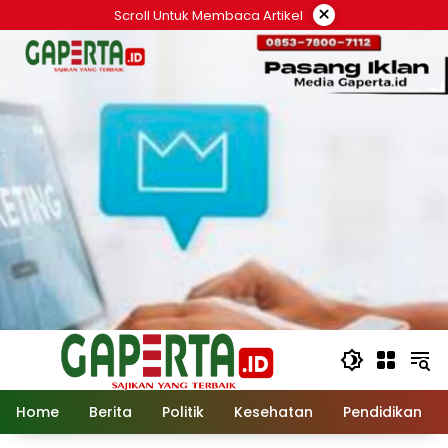
Langsung
×
Scroll Untuk Membaca Artikel
ke
konten
Home
Berita
Politik
Kesehatan
Pendidikan