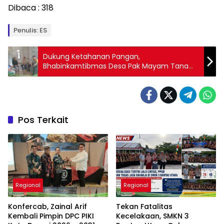
Dibaca :
318
Penulis: ES
Dukung Ketahanan Pangan,
Bhabinkamtibmas Desa Pak Mayam Tanam
Jagung Bersama Masyarakat
Pos Terkait
Regional
Regional
Konfercab, Zainal Arif
Tekan Fatalitas
Kembali Pimpin DPC PIKI
Kecelakaan, SMKN 3