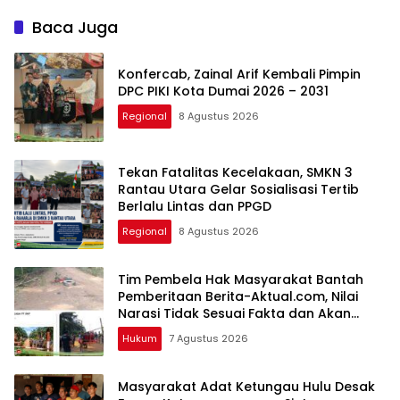
Bersama Masyarakat Desa
Ketemenggungan Sintang:
Limau Manis
“Jangan Biarkan Hukum
Baca Juga
Adat Dilecehkan”
Konfercab, Zainal Arif Kembali Pimpin
DPC PIKI Kota Dumai 2026 – 2031
Regional
8 Agustus 2026
Tekan Fatalitas Kecelakaan, SMKN 3
Rantau Utara Gelar Sosialisasi Tertib
Berlalu Lintas dan PPGD
Regional
8 Agustus 2026
Tim Pembela Hak Masyarakat Bantah
Pemberitaan Berita-Aktual.com, Nilai
Narasi Tidak Sesuai Fakta dan Akan
Tempuh Jalur Dewan Pers
Hukum
7 Agustus 2026
Masyarakat Adat Ketungau Hulu Desak