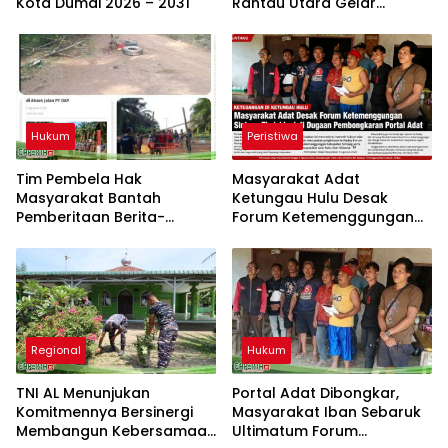
Kota Dumai 2026 – 2031
Rantau Utara Gelar
Sosialisasi Tertib Berlalu
Lintas dan PPGD
Hukum
Peristiwa
Tim Pembela Hak
Masyarakat Adat
Masyarakat Bantah
Ketungau Hulu Desak
Pemberitaan Berita-
Forum Ketemenggungan
Aktual.com, Nilai Narasi
Sintang Tindaklanjuti
Tidak Sesuai Fakta dan
Dugaan Pembongkaran
Akan Tempuh Jalur Dewan
Portal Adat
Pers
Regional
Hukum
TNI AL Menunjukan
Portal Adat Dibongkar,
Komitmennya Bersinergi
Masyarakat Iban Sebaruk
Membangun Kebersamaan
Ultimatum Forum