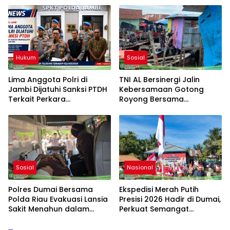
Lintas dan PPGD
Hukum
Sosial
Lima Anggota Polri di
TNI AL Bersinergi Jalin
Jambi Dijatuhi Sanksi PTDH
Kebersamaan Gotong
Terkait Perkara
Royong Bersama
Meninggalnya Brigadir EWS
Masyarakat Nelayan
Sebrang Belawan
Sosial
Nasional
Polres Dumai Bersama
Ekspedisi Merah Putih
Polda Riau Evakuasi Lansia
Presisi 2026 Hadir di Dumai,
Sakit Menahun dalam
Perkuat Semangat
Kegiatan Ekspedisi Merah
Kebangsaan dan
Putih Presisi
Kepedulian Sosial