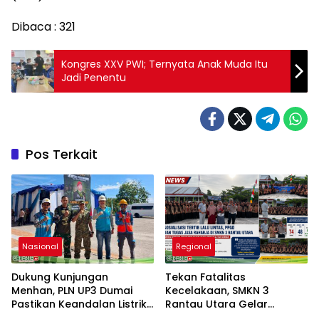
Dibaca :
321
Kongres XXV PWI; Ternyata Anak Muda Itu
Jadi Penentu
Pos Terkait
Nasional
Regional
Dukung Kunjungan
Tekan Fatalitas
Menhan, PLN UP3 Dumai
Kecelakaan, SMKN 3
Pastikan Keandalan Listrik
Rantau Utara Gelar
di Duri
Sosialisasi Tertib Berlalu