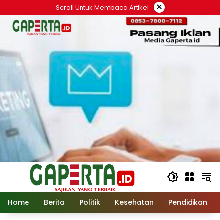
Langsung
×
Scroll Untuk Membaca Artikel
ke
konten
Home
Berita
Politik
Kesehatan
Pendidikan