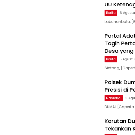
UU Ketenag
Berita
6 Agust
Labuhanbatu, [G
Portal Ada
Tagih Per
Desa yang 
Berita
5 Agust
Sintang, [Gaper
Polsek Dum
Presisi di P
Nasional
5 Ag
DUMAI, [Gaperta
Karutan Du
Tekankan K