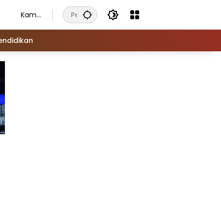
Kamis
, 6
Agust
endidikan
us
2026