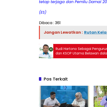
tetap terjaga dan Pemilu Damai 20
(ES)
Dibaca :
361
Jangan Lewatkan :
Rutan Kela
Rudi Hartono Sebagai Pengurus Usaha di Pelabuhan Belawan Apresiasi PT Peli
dan KSOP Utama Belawan dal
Pos Terkait