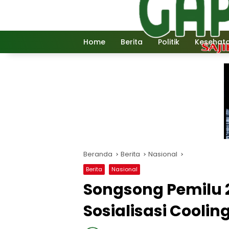
Langsung
ke
konten
Home
Berita
Politik
Kesehat
Beranda
Berita
Nasional
Berita
Nasional
Songsong Pemilu 
Sosialisasi Cooli