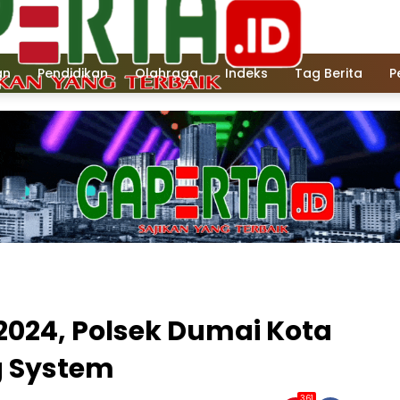
an
Pendidikan
Olahraga
Indeks
Tag Berita
P
2024, Polsek Dumai Kota
ng System
361