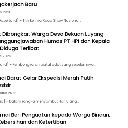
akerjaan Baru
us 2026
aperta.id] – Titik kelima Road Show Nasional…
t Dibongkar, Warga Desa Bekuan Luyang
tanggungjawaban Humas PT HPI dan Kepala
Diduga Terlibat
us 2026
ta.id] – Pembongkaran portal adat yang sebelumnya…
ai Barat Gelar Ekspedisi Merah Putih
esisir
ustus 2026
.id] – Dalam rangka menyambut Hari Ulang…
mai Beri Penguatan kepada Warga Binaan,
ebersihan dan Ketertiban