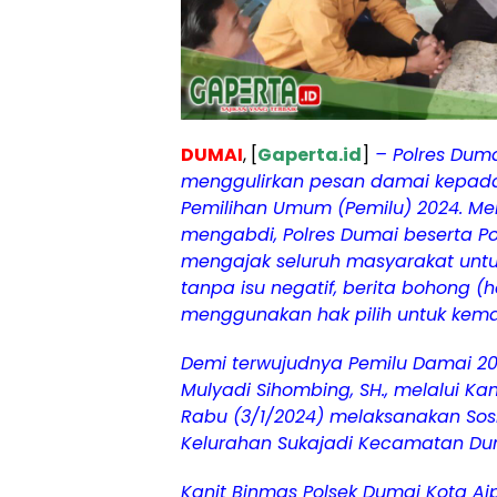
DUMAI
, [
Gaperta.id
]
– Polres Duma
menggulirkan pesan damai kepad
Pemilihan Umum (Pemilu) 2024. Melal
mengabdi, Polres Dumai beserta Po
mengajak seluruh masyarakat untu
tanpa isu negatif, berita bohong (
menggunakan hak pilih untuk kema
Demi terwujudnya Pemilu Damai 202
Mulyadi Sihombing, SH., melalui Ka
Rabu (3/1/2024) melaksanakan Sosia
Kelurahan Sukajadi Kecamatan Du
Kanit Binmas Polsek Dumai Kota A