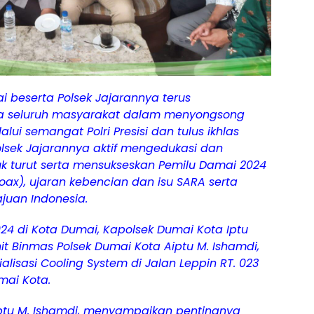
i beserta Polsek Jajarannya terus
a seluruh masyarakat dalam menyongsong
ui semangat Polri Presisi dan tulus ikhlas
lsek Jajarannya aktif mengedukasi dan
k turut serta mensukseskan Pemilu Damai 2024
hoax), ujaran kebencian dan isu SARA serta
juan Indonesia.
4 di Kota Dumai, Kapolsek Dumai Kota Iptu
nit Binmas Polsek Dumai Kota Aiptu M. Ishamdi,
lisasi Cooling System di Jalan Leppin RT. 023
mai Kota.
iptu M. Ishamdi, menyampaikan pentingnya