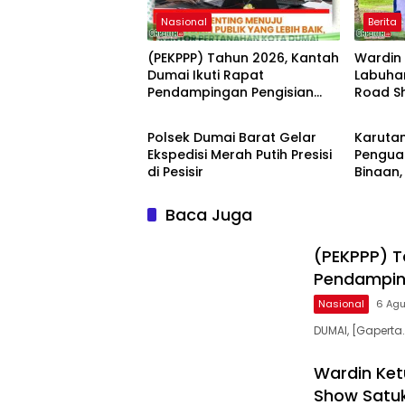
Nasional
Berita
(PEKPPP) Tahun 2026, Kantah
Wardin 
Dumai Ikuti Rapat
Labuha
Pendampingan Pengisian
Road S
Nasional
Berita
Formulir
Kekuata
Perkeb
Polsek Dumai Barat Gelar
Karutan
Ketena
Ekspedisi Merah Putih Presisi
Pengua
di Pesisir
Binaan
Kebersi
Baca Juga
(PEKPPP) T
Pendamping
Nasional
6 Ag
DUMAI, [Gapert
Wardin Ket
Show Satuk