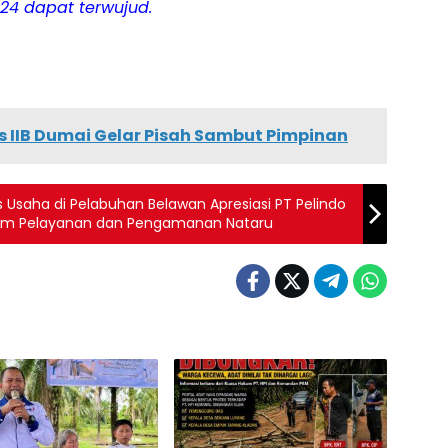
24 dapat terwujud.
s IIB Dumai Gelar Pisah Sambut Pimpinan
ndo
am Pelayanan dan Pengamanan Nataru