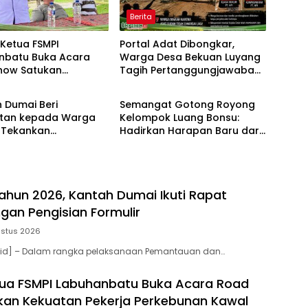
Berita
Ketua FSMPI
Portal Adat Dibongkar,
nbatu Buka Acara
Warga Desa Bekuan Luyang
how Satukan
Tagih Pertanggungjawaban
Berita
n Pekerja
Humas PT HPI dan Kepala
unan Kawal UU
Desa yang Diduga Terlibat
 Dumai Beri
Semangat Gotong Royong
gakerjaan Baru
tan kepada Warga
Kelompok Luang Bonsu:
, Tekankan
Hadirkan Harapan Baru dari
han dan Ketertiban
Ternak Bebek Petelur
ahun 2026, Kantah Dumai Ikuti Rapat
an Pengisian Formulir
ustus 2026
a.id] – Dalam rangka pelaksanaan Pemantauan dan…
ua FSMPI Labuhanbatu Buka Acara Road
an Kekuatan Pekerja Perkebunan Kawal