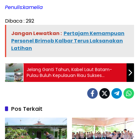
Penulis:kamelia
Dibaca :
292
Jangan Lewatkan :
Pertajam Kemampuan
Personel Brimob Kalbar Terus Laksanakan
Latihan
Jelang Ganti Tahun, Kabel Laut Batam-
Pulau Buluh Kepulauan Riau Sukses
Beroperasi, Kini Warga Nikmati Listrik PLN 24
Jam
Pos Terkait