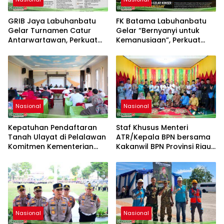
GRIB Jaya Labuhanbatu
FK Batama Labuhanbatu
Gelar Turnamen Catur
Gelar “Bernyanyi untuk
Antarwartawan, Perkuat
Kemanusiaan”, Perkuat
Silaturahmi dan Sportivitas
Solidaritas dan Kepedulian
Sosial
Nasional
Nasional
Kepatuhan Pendaftaran
Staf Khusus Menteri
Tanah Ulayat di Pelalawan
ATR/Kepala BPN bersama
Komitmen Kementerian
Kakanwil BPN Provinsi Riau
ATR/BPN
Monitoring Kepatuhan
Pendaftaran Tanah Ulayat
Nasional
Nasional