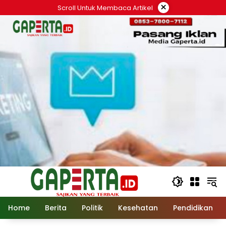
Langsung
×
Scroll Untuk Membaca Artikel
ke
konten
Home
Berita
Politik
Kesehatan
Pendidikan