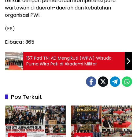
terkait dengan pemerataan kompetensi para
wartawan di daerah-daerah dan kebutuhan
organisasi PWI.
(ES)
Dibaca :
365
157 Pati TNI AD Mengikuti (WPW) Wisuda
Purna Wira Pati di Akademi Militer
Pos Terkait
Nasional
Nasional