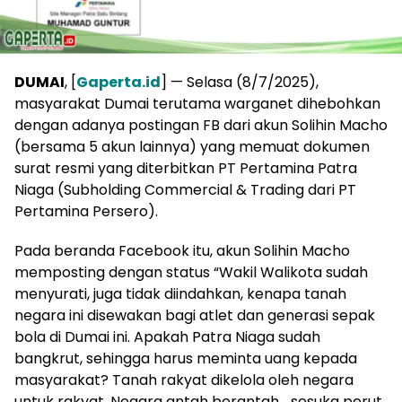
DUMAI
, [
Gaperta.id
] — Selasa (8/7/2025),
masyarakat Dumai terutama warganet dihebohkan
dengan adanya postingan FB dari akun Solihin Macho
(bersama 5 akun lainnya) yang memuat dokumen
surat resmi yang diterbitkan PT Pertamina Patra
Niaga (Subholding Commercial & Trading dari PT
Pertamina Persero).
Pada beranda Facebook itu, akun Solihin Macho
memposting dengan status “Wakil Walikota sudah
menyurati, juga tidak diindahkan, kenapa tanah
negara ini disewakan bagi atlet dan generasi sepak
bola di Dumai ini. Apakah Patra Niaga sudah
bangkrut, sehingga harus meminta uang kepada
masyarakat? Tanah rakyat dikelola oleh negara
untuk rakyat. Negara antah berantah… sesuka perut