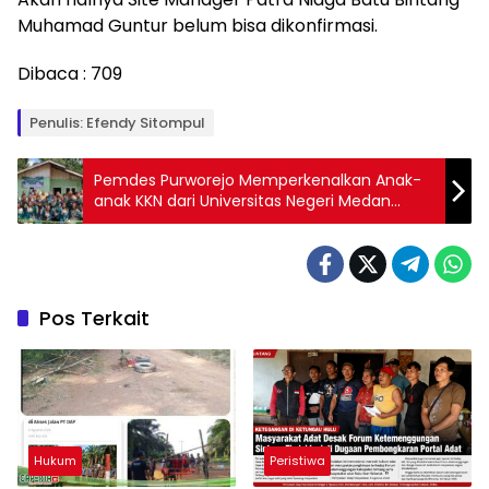
Muhamad Guntur belum bisa dikonfirmasi.
Dibaca :
709
Penulis: Efendy Sitompul
Pemdes Purworejo Memperkenalkan Anak-
anak KKN dari Universitas Negeri Medan
(Unimed) dan Sekaligus Pengecekan
Kesehatan
Pos Terkait
Hukum
Peristiwa