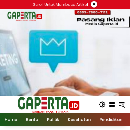
Langsung
×
Scroll Untuk Membaca Artikel
ke
konten
Home
Berita
Politik
Kesehatan
Pendidikan