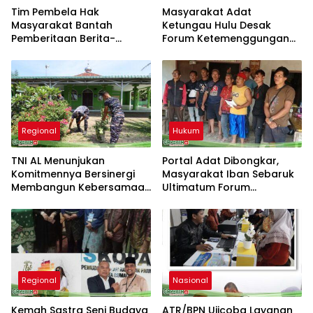
Tim Pembela Hak
Masyarakat Adat
Masyarakat Bantah
Ketungau Hulu Desak
Pemberitaan Berita-
Forum Ketemenggungan
Aktual.com, Nilai Narasi
Sintang Tindaklanjuti
Tidak Sesuai Fakta dan
Dugaan Pembongkaran
Akan Tempuh Jalur Dewan
Portal Adat
Pers
Regional
Hukum
TNI AL Menunjukan
Portal Adat Dibongkar,
Komitmennya Bersinergi
Masyarakat Iban Sebaruk
Membangun Kebersamaan
Ultimatum Forum
Bersama Masyarakat Desa
Ketemenggungan Sintang:
Limau Manis
“Jangan Biarkan Hukum
Adat Dilecehkan”
Regional
Nasional
Kemah Sastra Seni Budaya
ATR/BPN Ujicoba Layanan