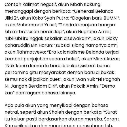
Contoh kalimat negatif, akun Mbah Kakung
menanggapi dengan berkata; “Generasi Belanda
Jilid 2”, akun Koko Syah Putra; “Dagelan baru BUMN “,
akun Muhammad Yusuf; “Tanda kemajuan bangsa
kita ni bro, usah heran lagi”, akun Nugroho Amiel;
“ubi-ubi itu nggak sekalian disewakan?”, akun Dicky
Kaharuddin Bin Harun; “subsidi silang namanya om”,
akun Rahmatvevo; “Era kolonialisme Belanda terjadi
kembali penjajahan secara halus”, akun Mirza Auzar;
“Nak keno demon lu baru di bukak,sistem bumn
pertamina gitu masyarakat demon baru di bukak
semui nak di jadikan duet”, akun Iwan Yuli; “Ni Paghah
Ni. Jangan Berdiam Diri”, akun Pakcik Amin; “Demo
kan” dan ragam bahasa lainnya.
Ada pula akun yang menyikapi dengan bahasa
netral, seperti akun Sholeh dengan berkata; “Surat
itu keluar pasti berdasarkan aturan mereka. Saran :
Komunikasikan dgn manajemen perusahaan tsb,