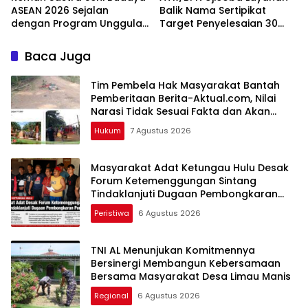
ASEAN 2026 Sejalan
Balik Nama Sertipikat
dengan Program Unggulan
Target Penyelesaian 30
Kemenbu
Hari Kerja
Baca Juga
Tim Pembela Hak Masyarakat Bantah
Pemberitaan Berita-Aktual.com, Nilai
Narasi Tidak Sesuai Fakta dan Akan
Tempuh Jalur Dewan Pers
Hukum
7 Agustus 2026
Masyarakat Adat Ketungau Hulu Desak
Forum Ketemenggungan Sintang
Tindaklanjuti Dugaan Pembongkaran
Portal Adat
Peristiwa
6 Agustus 2026
TNI AL Menunjukan Komitmennya
Bersinergi Membangun Kebersamaan
Bersama Masyarakat Desa Limau Manis
Regional
6 Agustus 2026