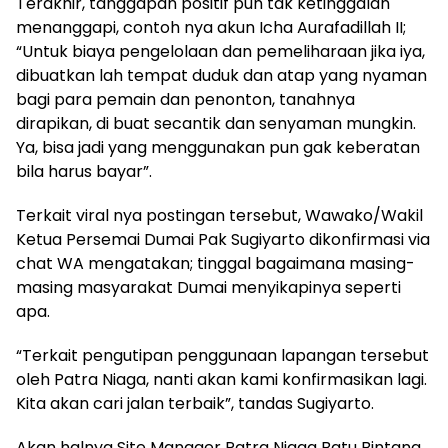
Terakhir, tanggapan positif pun tak ketinggalan
menanggapi, contoh nya akun Icha Aurafadillah II;
“Untuk biaya pengelolaan dan pemeliharaan jika iya,
dibuatkan lah tempat duduk dan atap yang nyaman
bagi para pemain dan penonton, tanahnya
dirapikan, di buat secantik dan senyaman mungkin.
Ya, bisa jadi yang menggunakan pun gak keberatan
bila harus bayar”.
Terkait viral nya postingan tersebut, Wawako/Wakil
Ketua Persemai Dumai Pak Sugiyarto dikonfirmasi via
chat WA mengatakan; tinggal bagaimana masing-
masing masyarakat Dumai menyikapinya seperti
apa.
“Terkait pengutipan penggunaan lapangan tersebut
oleh Patra Niaga, nanti akan kami konfirmasikan lagi.
Kita akan cari jalan terbaik”, tandas Sugiyarto.
Akan halnya Site Manager Patra Niaga Batu Bintang