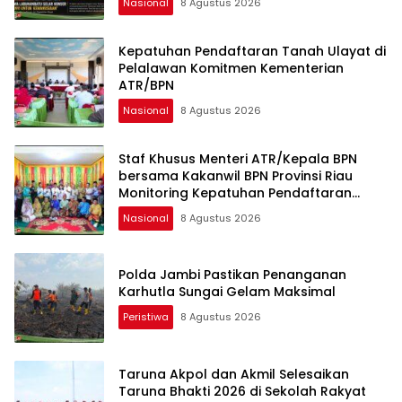
Nasional
8 Agustus 2026
Kepatuhan Pendaftaran Tanah Ulayat di
Pelalawan Komitmen Kementerian
ATR/BPN
Nasional
8 Agustus 2026
Staf Khusus Menteri ATR/Kepala BPN
bersama Kakanwil BPN Provinsi Riau
Monitoring Kepatuhan Pendaftaran
Tanah Ulayat
Nasional
8 Agustus 2026
Polda Jambi Pastikan Penanganan
Karhutla Sungai Gelam Maksimal
Peristiwa
8 Agustus 2026
Taruna Akpol dan Akmil Selesaikan
Taruna Bhakti 2026 di Sekolah Rakyat