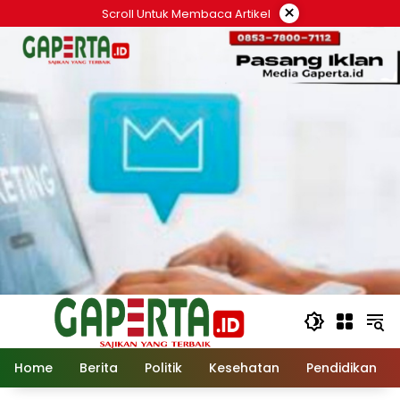
Langsung
×
Scroll Untuk Membaca Artikel
ke
konten
Home
Berita
Politik
Kesehatan
Pendidikan