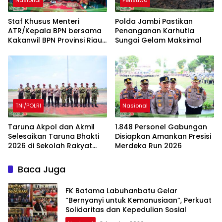
Staf Khusus Menteri
Polda Jambi Pastikan
ATR/Kepala BPN bersama
Penanganan Karhutla
Kakanwil BPN Provinsi Riau
Sungai Gelam Maksimal
Monitoring Kepatuhan
Pendaftaran Tanah Ulayat
TNI/POLRI
Nasional
Taruna Akpol dan Akmil
1.848 Personel Gabungan
Selesaikan Taruna Bhakti
Disiapkan Amankan Presisi
2026 di Sekolah Rakyat
Merdeka Run 2026
Jambi, Kegiatan
Berlangsung Aman dan
Baca Juga
Lancar
FK Batama Labuhanbatu Gelar
“Bernyanyi untuk Kemanusiaan”, Perkuat
Solidaritas dan Kepedulian Sosial