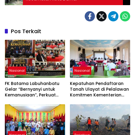
Pos Terkait
Nasional
Nasional
FK Batama Labuhanbatu
Kepatuhan Pendaftaran
Gelar “Bernyanyi untuk
Tanah Ulayat di Pelalawan
Kemanusiaan”, Perkuat
Komitmen Kementerian
Solidaritas dan Kepedulian
ATR/BPN
Sosial
Nasional
Peristiwa