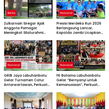
Berita
Nasional
Zulkarnain Siregar Ajak
Presisi Merdeka Run 2026
Anggota Pamagar
Berlangsung Lancar,
Meningkat Silaturahmi
Kapolda Jambi Ucapkan
dengan Pengajian Bulanan
Terimakasih dan Apresiasi
Pamagar Agar Terjalin
Dukungan Masyarakat
Ukhuwah Islami
Nasional
Nasional
GRIB Jaya Labuhanbatu
FK Batama Labuhanbatu
Gelar Turnamen Catur
Gelar “Bernyanyi untuk
Antarwartawan, Perkuat
Kemanusiaan”, Perkuat
Silaturahmi dan Sportivitas
Solidaritas dan Kepedulian
Sosial