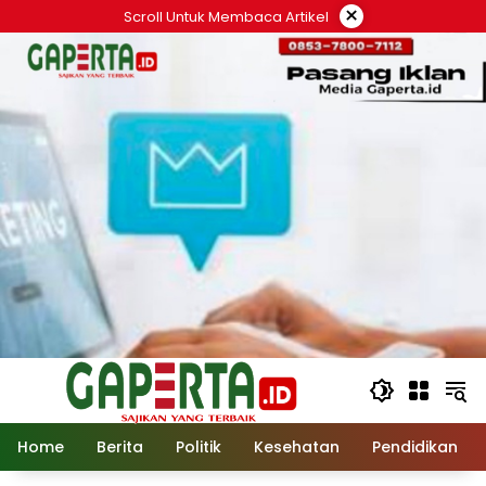
Langsung
×
Scroll Untuk Membaca Artikel
ke
konten
Home
Berita
Politik
Kesehatan
Pendidikan