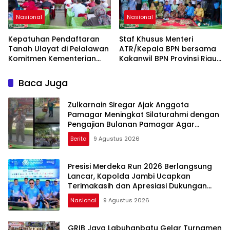
Nasional
Nasional
Kepatuhan Pendaftaran
Staf Khusus Menteri
Tanah Ulayat di Pelalawan
ATR/Kepala BPN bersama
Komitmen Kementerian
Kakanwil BPN Provinsi Riau
ATR/BPN
Monitoring Kepatuhan
Pendaftaran Tanah Ulayat
Baca Juga
Zulkarnain Siregar Ajak Anggota
Pamagar Meningkat Silaturahmi dengan
Pengajian Bulanan Pamagar Agar
Terjalin Ukhuwah Islami
Berita
9 Agustus 2026
Presisi Merdeka Run 2026 Berlangsung
Lancar, Kapolda Jambi Ucapkan
Terimakasih dan Apresiasi Dukungan
Masyarakat
Nasional
9 Agustus 2026
GRIB Jaya Labuhanbatu Gelar Turnamen