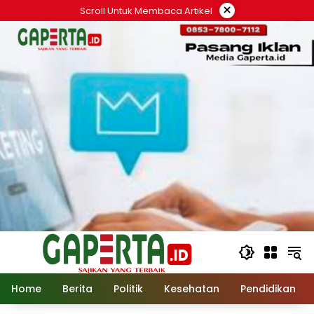
Langsung
×
Scroll Untuk Membaca Artikel
ke
konten
Home
Berita
Politik
Kesehatan
Pendidikan