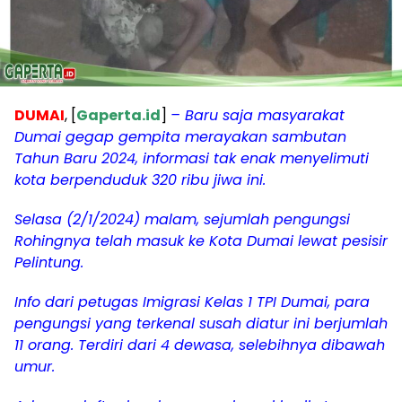
DUMAI
, [
Gaperta.id
]
– Baru saja masyarakat
Dumai gegap gempita merayakan sambutan
Tahun Baru 2024, informasi tak enak menyelimuti
kota berpenduduk 320 ribu jiwa ini.
Selasa (2/1/2024) malam, sejumlah pengungsi
Rohingnya telah masuk ke Kota Dumai lewat pesisir
Pelintung.
Info dari petugas Imigrasi Kelas 1 TPI Dumai, para
pengungsi yang terkenal susah diatur ini berjumlah
11 orang. Terdiri dari 4 dewasa, selebihnya dibawah
umur.