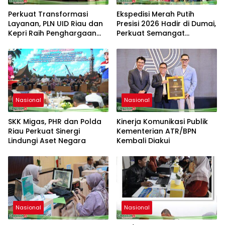
Perkuat Transformasi
Ekspedisi Merah Putih
Layanan, PLN UID Riau dan
Presisi 2026 Hadir di Dumai,
Kepri Raih Penghargaan
Perkuat Semangat
Riau Industry Marketing
Kebangsaan dan
Champion 2026
Kepedulian Sosial
Nasional
Nasional
SKK Migas, PHR dan Polda
Kinerja Komunikasi Publik
Riau Perkuat Sinergi
Kementerian ATR/BPN
Lindungi Aset Negara
Kembali Diakui
Nasional
Nasional