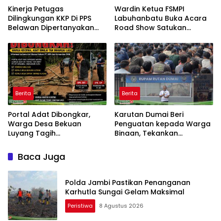
Kinerja Petugas
Wardin Ketua FSMPI
Dilingkungan KKP Di PPS
Labuhanbatu Buka Acara
Belawan Dipertanyakan
Road Show Satukan
Terkait Kapal Ikan Sering
Kekuatan Pekerja
Kali Alami Kebakaran
Perkebunan Kawal UU
Ketenagakerjaan Baru
Berita
Berita
Portal Adat Dibongkar,
Karutan Dumai Beri
Warga Desa Bekuan
Penguatan kepada Warga
Luyang Tagih
Binaan, Tekankan
Pertanggungjawaban
Kebersihan dan Ketertiban
Humas PT HPI dan Kepala
Baca Juga
Desa yang Diduga Terlibat
Polda Jambi Pastikan Penanganan
Karhutla Sungai Gelam Maksimal
Peristiwa
8 Agustus 2026