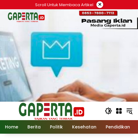
Langsung
×
Scroll Untuk Membaca Artikel
ke
konten
Home
Berita
Politik
Kesehatan
Pendidikan