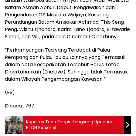
dihadiri Walikota Batam H Nyat Kadir, Wakil Walikota
Batam Asman Abnur, Deputi Pengawasan dan
Pengendalian OB Mustafa Widjaya, Kasubag
Perundangan Batam Amsakar Achmad, Thio Seng
Peng, Wisnu Tjhandra, Karim Tano Tjandra, Elizawatie
Simon, dan Villi, pada poin C nomor 1.C berbunyi:
“Perkampungan Tua yang Terdapat di Pulau
Rempang dan Pulau-pulau Lainnya yang Termasuk
dalam Nota Kesepakatan Tersebut Harus Tetap
Dipertahankan (Enclave), Sehingga tidak Termasuk
dalam Wilayah Pengembangan Kawasan “.
(ES)
Dibaca :
767
Kapolres Tebo Pimpin Langsung Upacara
PTDH Personel