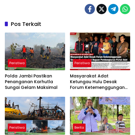
Pos Terkait
Peristiwa
Peristiwa
Polda Jambi Pastikan
Masyarakat Adat
Penanganan Karhutla
Ketungau Hulu Desak
Sungai Gelam Maksimal
Forum Ketemenggungan
Sintang Tindaklanjuti
Dugaan Pembongkaran
Portal Adat
Peristiwa
Berita