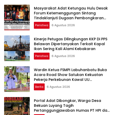
Masyarakat Adat Ketungau Hulu Desak
Forum Ketemenggungan Sintang
Tindaklanjuti Dugaan Pembongkaran
Portal Adat
Peristiwa
6 Agustus 2026
Kinerja Petugas Dilingkungan KKP Di PPS
Belawan Dipertanyakan Terkait Kapal
Ikan Sering Kali Alami Kebakaran
Peristiwa
6 Agustus 2026
Wardin Ketua FSMPI Labuhanbatu Buka
Acara Road Show Satukan Kekuatan
Pekerja Perkebunan Kawal UU
Ketenagakerjaan Baru
Berita
6 Agustus 2026
Portal Adat Dibongkar, Warga Desa
Bekuan Luyang Tagih
Pertanggungjawaban Humas PT HPI dan