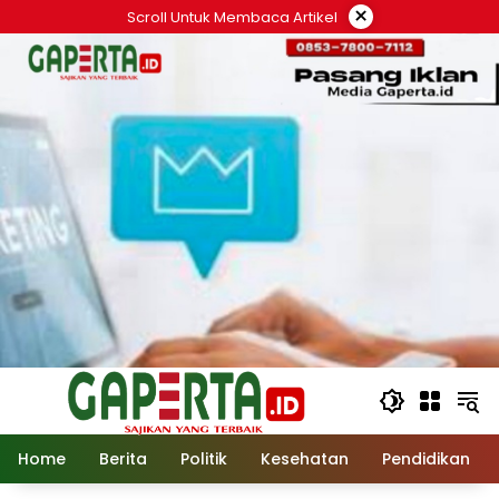
Langsung
×
Scroll Untuk Membaca Artikel
ke
konten
Home
Berita
Politik
Kesehatan
Pendidikan