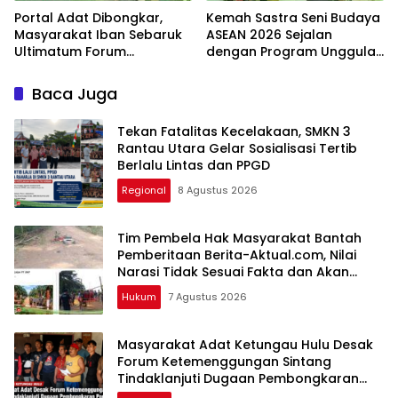
Portal Adat Dibongkar,
Kemah Sastra Seni Budaya
Masyarakat Iban Sebaruk
ASEAN 2026 Sejalan
Ultimatum Forum
dengan Program Unggulan
Ketemenggungan Sintang:
Kemenbu
“Jangan Biarkan Hukum
Baca Juga
Adat Dilecehkan”
Tekan Fatalitas Kecelakaan, SMKN 3
Rantau Utara Gelar Sosialisasi Tertib
Berlalu Lintas dan PPGD
Regional
8 Agustus 2026
Tim Pembela Hak Masyarakat Bantah
Pemberitaan Berita-Aktual.com, Nilai
Narasi Tidak Sesuai Fakta dan Akan
Tempuh Jalur Dewan Pers
Hukum
7 Agustus 2026
Masyarakat Adat Ketungau Hulu Desak
Forum Ketemenggungan Sintang
Tindaklanjuti Dugaan Pembongkaran
Portal Adat