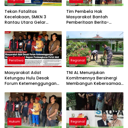
Tekan Fatalitas
Tim Pembela Hak
Kecelakaan, SMKN 3
Masyarakat Bantah
Rantau Utara Gelar
Pemberitaan Berita-
Sosialisasi Tertib Berlalu
Aktual.com, Nilai Narasi
Lintas dan PPGD
Tidak Sesuai Fakta dan
Akan Tempuh Jalur Dewan
Pers
Peristiwa
Regional
Masyarakat Adat
TNI AL Menunjukan
Ketungau Hulu Desak
Komitmennya Bersinergi
Forum Ketemenggungan
Membangun Kebersamaan
Sintang Tindaklanjuti
Bersama Masyarakat Desa
Dugaan Pembongkaran
Limau Manis
Portal Adat
Hukum
Regional