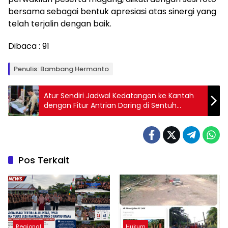
bersama sebagai bentuk apresiasi atas sinergi yang
telah terjalin dengan baik.
Dibaca :
91
Penulis: Bambang Hermanto
Atur Sendiri Jadwal Kedatangan ke Kantah
dengan Fitur Antrian Daring di Sentuh
Tanahku
Pos Terkait
Regional
Hukum