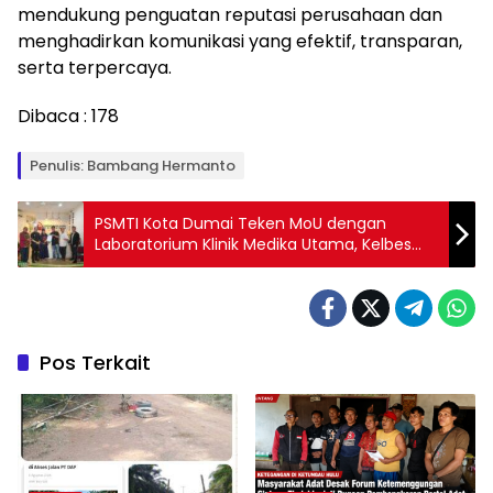
mendukung penguatan reputasi perusahaan dan
menghadirkan komunikasi yang efektif, transparan,
serta terpercaya.
Dibaca :
178
Penulis: Bambang Hermanto
PSMTI Kota Dumai Teken MoU dengan
Laboratorium Klinik Medika Utama, Kelbes
Dapat Diskon 10 Persen
Pos Terkait