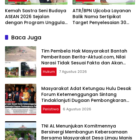
Kemah Sastra Seni Budaya
ATR/BPN Ujicoba Layanan
ASEAN 2026 Sejalan
Balik Nama Sertipikat
dengan Program Unggulan
Target Penyelesaian 30
Kemenbu
Hari Kerja
Baca Juga
Tim Pembela Hak Masyarakat Bantah
Pemberitaan Berita-Aktual.com, Nilai
Narasi Tidak Sesuai Fakta dan Akan
Tempuh Jalur Dewan Pers
Hukum
7 Agustus 2026
Masyarakat Adat Ketungau Hulu Desak
Forum Ketemenggungan Sintang
Tindaklanjuti Dugaan Pembongkaran
Portal Adat
Peristiwa
6 Agustus 2026
TNI AL Menunjukan Komitmennya
Bersinergi Membangun Kebersamaan
Bersama Masyarakat Desa Limau Manis