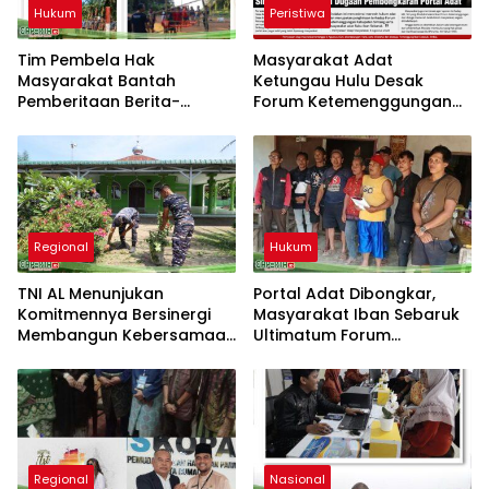
Hukum
Peristiwa
Tim Pembela Hak
Masyarakat Adat
Masyarakat Bantah
Ketungau Hulu Desak
Pemberitaan Berita-
Forum Ketemenggungan
Aktual.com, Nilai Narasi
Sintang Tindaklanjuti
Tidak Sesuai Fakta dan
Dugaan Pembongkaran
Akan Tempuh Jalur Dewan
Portal Adat
Pers
Regional
Hukum
TNI AL Menunjukan
Portal Adat Dibongkar,
Komitmennya Bersinergi
Masyarakat Iban Sebaruk
Membangun Kebersamaan
Ultimatum Forum
Bersama Masyarakat Desa
Ketemenggungan Sintang:
Limau Manis
“Jangan Biarkan Hukum
Adat Dilecehkan”
Regional
Nasional