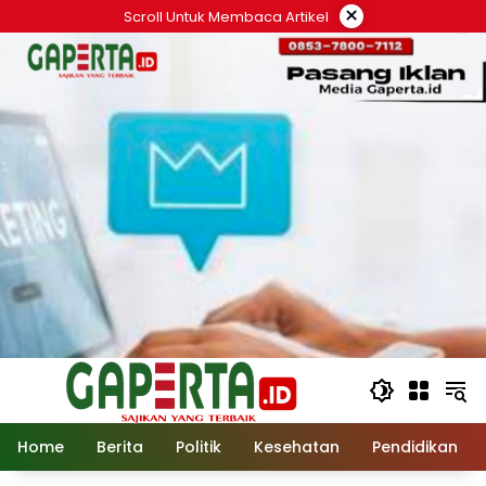
Langsung
×
Scroll Untuk Membaca Artikel
ke
konten
Home
Berita
Politik
Kesehatan
Pendidikan