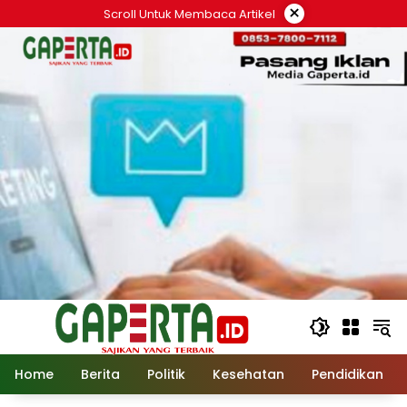
Langsung
×
Scroll Untuk Membaca Artikel
ke
konten
Home
Berita
Politik
Kesehatan
Pendidikan