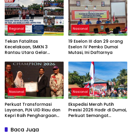
Regional
Nasional
Tekan Fatalitas
19 Eselon III dan 29 orang
Kecelakaan, SMKN 3
Eselon IV Pemko Dumai
Rantau Utara Gelar
Mutasi, Ini Daftarnya
Sosialisasi Tertib Berlalu
Lintas dan PPGD
Nasional
Nasional
Perkuat Transformasi
Ekspedisi Merah Putih
Layanan, PLN UID Riau dan
Presisi 2026 Hadir di Dumai,
Kepri Raih Penghargaan
Perkuat Semangat
Riau Industry Marketing
Kebangsaan dan
Champion 2026
Kepedulian Sosial
Baca Juga