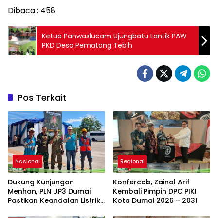
Dibaca :
458
Ketua Panwaslucam Ujungbatu Lantik PAW
PKD Desa Pematang Tebih
Pos Terkait
Nasional
Regional
Dukung Kunjungan
Konfercab, Zainal Arif
Menhan, PLN UP3 Dumai
Kembali Pimpin DPC PIKI
Pastikan Keandalan Listrik
Kota Dumai 2026 – 2031
di Duri