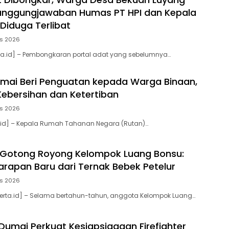
tanggungjawaban Humas PT HPI dan Kepala
Diduga Terlibat
us 2026
ta.id] – Pembongkaran portal adat yang sebelumnya…
mai Beri Penguatan kepada Warga Binaan,
ebersihan dan Ketertiban
us 2026
a.id] – Kepala Rumah Tahanan Negara (Rutan)…
Gotong Royong Kelompok Luang Bonsu:
arapan Baru dari Ternak Bebek Petelur
us 2026
erta.id] – Selama bertahun-tahun, anggota Kelompok Luang…
 Dumai Perkuat Kesiapsiagaan Firefighter