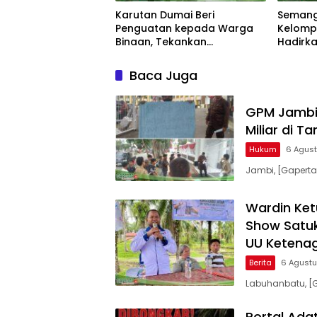
Karutan Dumai Beri
Semang
Penguatan kepada Warga
Kelomp
Binaan, Tekankan
Hadirka
Kebersihan dan Ketertiban
Ternak 
Baca Juga
GPM Jambi 
Miliar di Ta
Hukum
6 Agus
Jambi, [Gaperta.
Wardin Ket
Show Satuk
UU Ketenag
Berita
6 Agust
Labuhanbatu, [G
Portal Ada