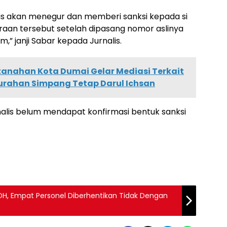
lis akan menegur dan memberi sanksi kepada si
raan tersebut setelah dipasang nomor aslinya
m,” janji Sabar kepada Jurnalis.
tanahan Kota Dumai Gelar Mediasi Terkait
urahan Simpang Tetap Darul Ichsan
rnalis belum mendapat konfirmasi bentuk sanksi
DH, Empat Personel Diberhentikan Tidak Dengan