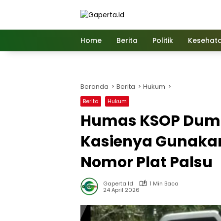
Langsung
ke
konten
Home
Berita
Politik
Kesehat
Beranda
Berita
Hukum
Berita
Hukum
Humas KSOP Dumai
Kasienya Gunakan
Nomor Plat Palsu
Gaperta Id
1 Min Baca
24 April 2026