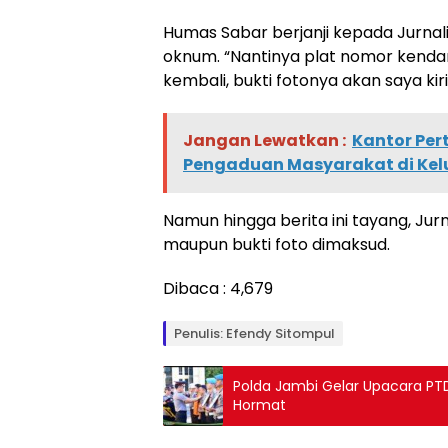
Humas Sabar berjanji kepada Jurna
oknum. “Nantinya plat nomor kenda
kembali, bukti fotonya akan saya kiri
Jangan Lewatkan :
Kantor Per
Pengaduan Masyarakat di Kel
Namun hingga berita ini tayang, Ju
maupun bukti foto dimaksud.
Dibaca :
4,679
Penulis: Efendy Sitompul
Polda Jambi Gelar Upacara PT
Hormat