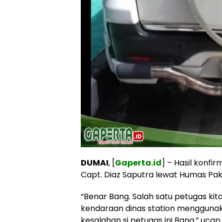
DUMAI
, [
Gaperta.id
] – Hasil konfi
Capt. Diaz Saputra lewat Humas Pak 
“Benar Bang. Salah satu petugas kit
kendaraan dinas station menggunak
kesalahan si petugas ini Bang,” ucap