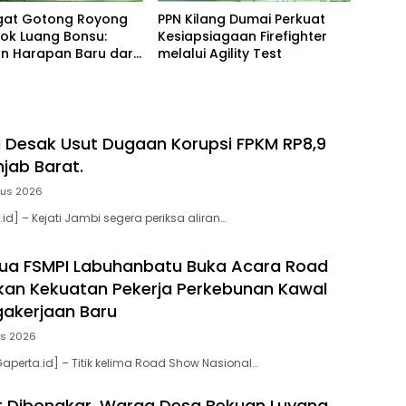
at Gotong Royong
PPN Kilang Dumai Perkuat
ok Luang Bonsu:
Kesiapsiagaan Firefighter
n Harapan Baru dari
melalui Agility Test
Bebek Petelur
Desak Usut Dugaan Korupsi FPKM RP8,9
njab Barat.
tus 2026
id] – Kejati Jambi segera periksa aliran…
ua FSMPI Labuhanbatu Buka Acara Road
an Kekuatan Pekerja Perkebunan Kawal
akerjaan Baru
us 2026
aperta.id] – Titik kelima Road Show Nasional…
t Dibongkar, Warga Desa Bekuan Luyang