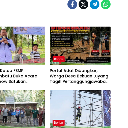
Berita
Ketua FSMPI
Portal Adat Dibongkar,
nbatu Buka Acara
Warga Desa Bekuan Luyang
how Satukan
Tagih Pertanggungjawaban
n Pekerja
Humas PT HPI dan Kepala
unan Kawal UU
Desa yang Diduga Terlibat
gakerjaan Baru
Berita