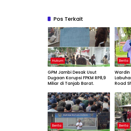
Pos Terkait
Hukum
Berita
GPM Jambi Desak Usut
Wardin 
Dugaan Korupsi FPKM RP8,9
Labuha
Miliar di Tanjab Barat.
Road S
Kekuata
Perkeb
Ketena
Berita
Berita