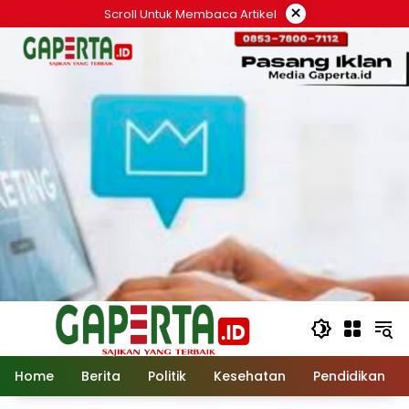
Langsung
×
Scroll Untuk Membaca Artikel
ke
konten
Home
Berita
Politik
Kesehatan
Pendidikan