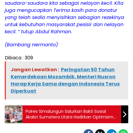
saudara-saudara kita sebagai nelayan kecil. Kita
juga mengucapkan Terima kasih para donatur
yang telah sedia menyisihkan sebagian rezekinya
untuk kebutuhan masyarakat pesisir dan nelayan
kecil. ” tutup Abdul Rahman.
(Bambang Hermanto)
Dibaca :
309
Jangan Lewatkan :
Peringatan 50 Tahun
Kemerdekaan Mozambik, Menteri Nusron
Harap Kerja Sama dengan Indonesia Terus
Diperkuat
Polres Simalungun Salurkan Bakti Sosial
Akabri Sumatera Utara Hadirkan Optimisme
bagi Korban Banjir Bandang Haranggaol