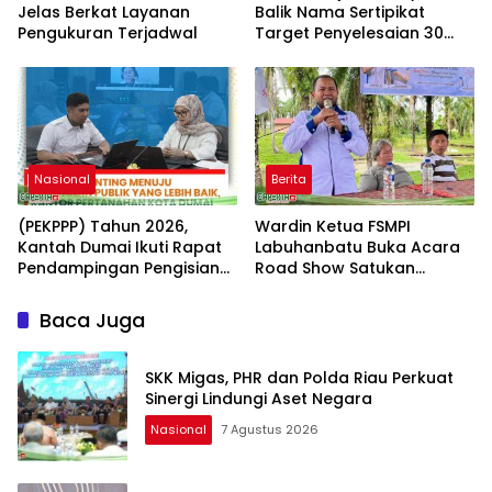
Jelas Berkat Layanan
Balik Nama Sertipikat
Pengukuran Terjadwal
Target Penyelesaian 30
Hari Kerja
Nasional
Berita
(PEKPPP) Tahun 2026,
Wardin Ketua FSMPI
Kantah Dumai Ikuti Rapat
Labuhanbatu Buka Acara
Pendampingan Pengisian
Road Show Satukan
Formulir
Kekuatan Pekerja
Perkebunan Kawal UU
Baca Juga
Ketenagakerjaan Baru
SKK Migas, PHR dan Polda Riau Perkuat
Sinergi Lindungi Aset Negara
Nasional
7 Agustus 2026