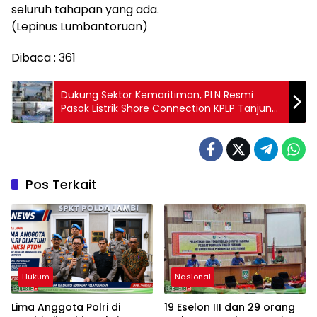
seluruh tahapan yang ada.
(Lepinus Lumbantoruan)
Dibaca :
361
Dukung Sektor Kemaritiman, PLN Resmi
Pasok Listrik Shore Connection KPLP Tanjung
Uban
Pos Terkait
Hukum
Nasional
Lima Anggota Polri di
19 Eselon III dan 29 orang