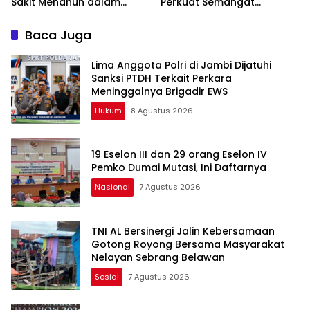
Sakit Menahun dalam
Perkuat Semangat
Kegiatan Ekspedisi Merah
Kebangsaan dan
Putih Presisi
Kepedulian Sosial
Baca Juga
Lima Anggota Polri di Jambi Dijatuhi
Sanksi PTDH Terkait Perkara
Meninggalnya Brigadir EWS
Hukum
8 Agustus 2026
19 Eselon III dan 29 orang Eselon IV
Pemko Dumai Mutasi, Ini Daftarnya
Nasional
7 Agustus 2026
TNI AL Bersinergi Jalin Kebersamaan
Gotong Royong Bersama Masyarakat
Nelayan Sebrang Belawan
Sosial
7 Agustus 2026