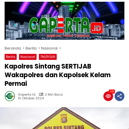
Beranda
Berita
Nasional
Berita
Nasional
TNI/POLRI
Kapolres Sintang SERTIJAB
Wakapolres dan Kapolsek Kelam
Permai
361
Gaperta Id
2 Min Baca
15 Oktober 2024