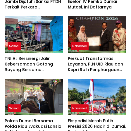
Jambi Dijatuhi Sanksi PTDH
Eselon IV Pemko Dumai
Terkait Perkara
Mutasi, Ini Daftarnya
Meninggalnya Brigadir EWS
Sosial
Nasional
TNI AL Bersinergi Jalin
Perkuat Transformasi
Kebersamaan Gotong
Layanan, PLN UID Riau dan
Royong Bersama
Kepri Raih Penghargaan
Masyarakat Nelayan
Riau Industry Marketing
Sebrang Belawan
Champion 2026
Sosial
Nasional
Polres Dumai Bersama
Ekspedisi Merah Putih
Polda Riau Evakuasi Lansia
Presisi 2026 Hadir di Dumai,