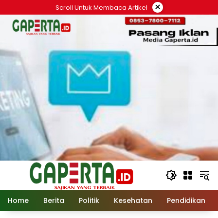
Langsung
×
Scroll Untuk Membaca Artikel
ke
konten
Home
Berita
Politik
Kesehatan
Pendidikan